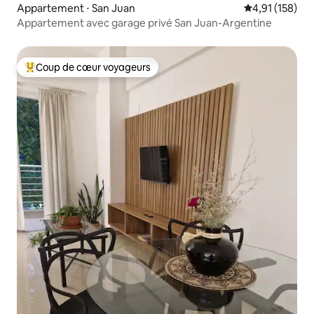
Appartement ⋅ San Juan
Évaluation moy
4,91 (158)
Appartement avec garage privé San Juan-Argentine
Coup de cœur voyageurs
Coups de cœur voyageurs les plus appréciés