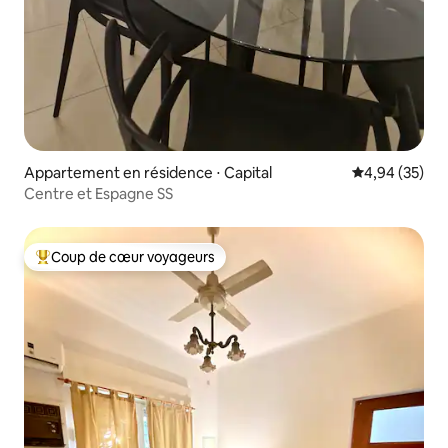
Appartement en résidence ⋅ Capital
Évaluation mo
4,94 (35)
Centre et Espagne SS
Coup de cœur voyageurs
Coups de cœur voyageurs les plus appréciés