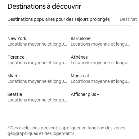
Destinations à découvrir
Destinations populaires pour des séjours prolongés
Destinati
New York
Barcelone
Locations moyenne et longue durée
Locations moyenne et longue durée
Florence
Athènes
Locations moyenne et longue durée
Locations moyenne et longue durée
Miami
Montréal
Locations moyenne et longue durée
Locations moyenne et longue durée
Seattle
Afficher plus
Locations moyenne et longue durée
* Des exclusions peuvent s'appliquer en fonction des zones
géographiques et des logements.