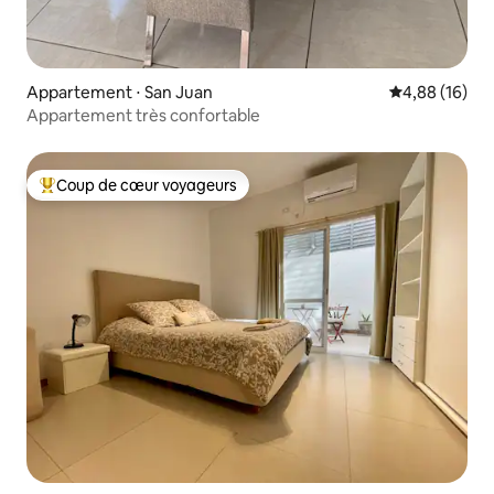
Appartement ⋅ San Juan
Évaluation mo
4,88 (16)
Appartement très confortable
Coup de cœur voyageurs
Coups de cœur voyageurs les plus appréciés