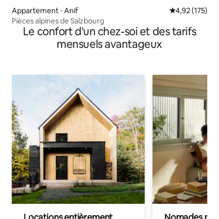
Appartement ⋅ Anif
Évaluation moy
4,92 (175)
Pièces alpines de Salzbourg
Le confort d'un chez-soi et des tarifs
mensuels avantageux
Locations entièrement
Nomades num