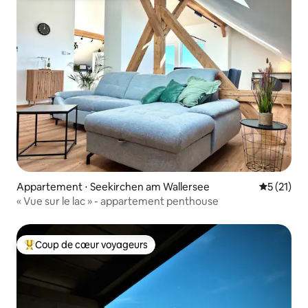
Appartement ⋅ Seekirchen am Wallersee
Évaluation
5 (21)
« Vue sur le lac » - appartement penthouse
Coup de cœur voyageurs
Coups de cœur voyageurs les plus appréciés