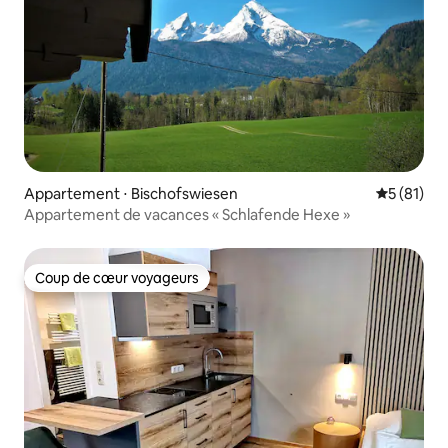
Appartement ⋅ Bischofswiesen
Évaluation
5 (81)
Appartement de vacances « Schlafende Hexe »
Coup de cœur voyageurs
Coup de cœur voyageurs