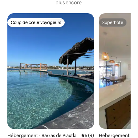
plus encore.
Coup de cœur voyageurs
Superhôte
Coup de cœur voyageurs
Superhôte
Hébergement ⋅ Barras de Piaxtla
Évaluation moyenne sur la 
5 (9)
Hébergement ⋅ Bar