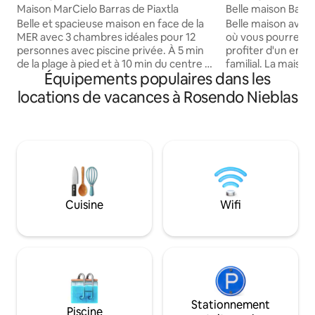
Maison MarCielo Barras de Piaxtla
Belle maison Barra
Belle et spacieuse maison en face de la
Belle maison avec 
MER avec 3 chambres idéales pour 12
où vous pourrez v
personnes avec piscine privée. À 5 min
profiter d'un env
de la plage à pied et à 10 min du centre à
familial. La maison
Équipements populaires dans les
pied. Entièrement réfrigérée, 2 étages,
chambres spacieu
4 salles de bains complètes, salon avec
propre salle de ba
locations de vacances à Rosendo Nieblas
télévision intelligente, salle à manger
rend le séjour plu
pour 10 personnes, cuisine entièrement
invités. La maison 
équipée. Elle dispose d'un barbecue, de
20 personnes et d
meubles d'extérieur pour la zone de la
garage pouvant acc
piscine. (Pour le moment, il n'y a pas de
voitures avec port
bonne couverture téléphonique dans la
disposons d'un gr
région, nous avons le wi-fi) parking privé.
barbecue, palapa, 
accès à la plage.
Cuisine
Wifi
Stationnement
Piscine