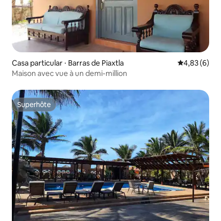
Casa particular ⋅ Barras de Piaxtla
Évaluation m
4,83 (6)
Maison avec vue à un demi-million
Superhôte
Superhôte