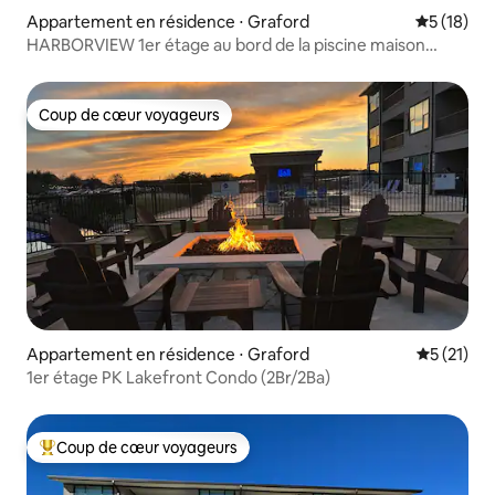
Appartement en résidence ⋅ Graford
Évaluation
5 (18)
HARBORVIEW 1er étage au bord de la piscine maison
familiale
Coup de cœur voyageurs
Coup de cœur voyageurs
Appartement en résidence ⋅ Graford
Évaluation
5 (21)
1er étage PK Lakefront Condo (2Br/2Ba)
Coup de cœur voyageurs
Coups de cœur voyageurs les plus appréciés