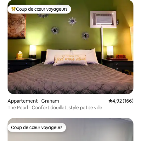
Coup de cœur voyageurs
Coups de cœur voyageurs les plus appréciés
Appartement ⋅ Graham
Évaluation moy
4,92 (166)
The Pearl - Confort douillet, style petite ville
Coup de cœur voyageurs
Coup de cœur voyageurs