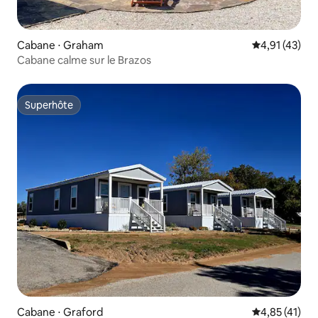
Cabane ⋅ Graham
Évaluation mo
4,91 (43)
Cabane calme sur le Brazos
Superhôte
Superhôte
Cabane ⋅ Graford
Évaluation mo
4,85 (41)