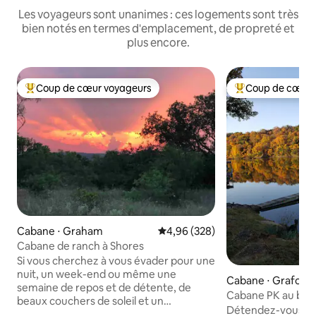
Les voyageurs sont unanimes : ces logements sont très
bien notés en termes d'emplacement, de propreté et
plus encore.
Coup de cœur voyageurs
Coup de cœur 
Coups de cœur voyageurs les plus appréciés
Coups de cœur vo
Cabane ⋅ Graham
Évaluation moyenne sur la base 
4,96 (328)
Cabane de ranch à Shores
Si vous cherchez à vous évader pour une
nuit, un week-end ou même une
Cabane ⋅ Graford
semaine de repos et de détente, de
Cabane PK au bord
beaux couchers de soleil et un
un million de dollar
Détendez-vous et
environnement paisible et calme, alors