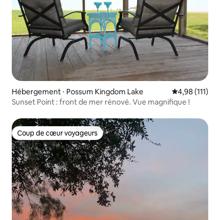
Hébergement ⋅ Possum Kingdom Lake
Évaluation moy
4,98 (111)
Sunset Point : front de mer rénové. Vue magnifique !
Coup de cœur voyageurs
Coup de cœur voyageurs