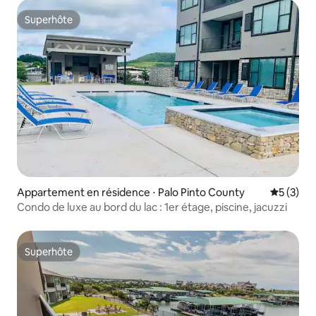
Superhôte
Superhôte
Appartement en résidence ⋅ Palo Pinto County
Évaluatio
5 (3)
Condo de luxe au bord du lac : 1er étage, piscine, jacuzzi
Superhôte
Superhôte