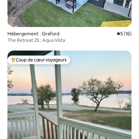
Hébergement ⋅ Graford
Évaluation
5 (16)
The Retreat 25 : Aqua Vista
Coup de cœur voyageurs
Coups de cœur voyageurs les plus appréciés