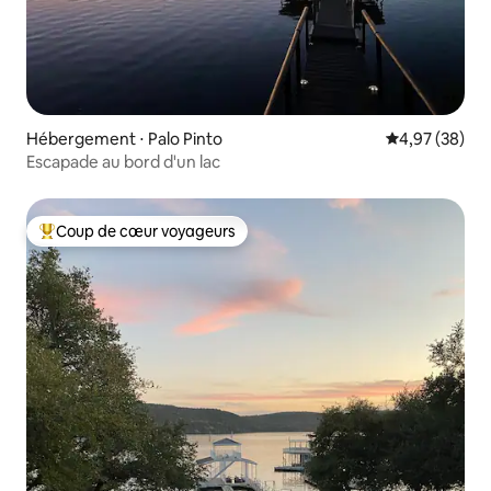
Hébergement ⋅ Palo Pinto
Évaluation mo
4,97 (38)
Escapade au bord d'un lac
Coup de cœur voyageurs
Coups de cœur voyageurs les plus appréciés