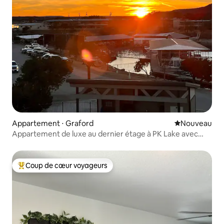
Appartement ⋅ Graford
Nouvel hébe
Nouveau
Appartement de luxe au dernier étage à PK Lake avec
vue imprenable
Coup de cœur voyageurs
Coups de cœur voyageurs les plus appréciés