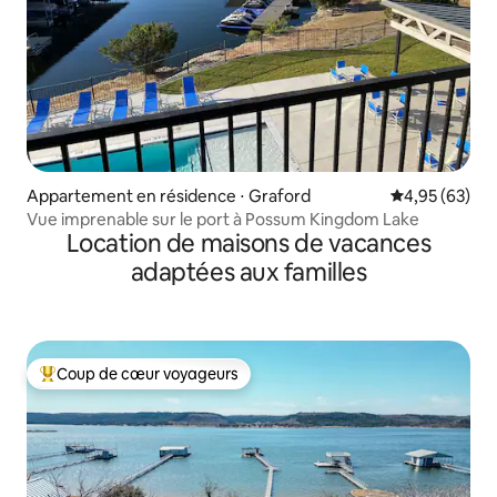
Appartement en résidence ⋅ Graford
Évaluation mo
4,95 (63)
Vue imprenable sur le port à Possum Kingdom Lake
Location de maisons de vacances
adaptées aux familles
Coup de cœur voyageurs
Coups de cœur voyageurs les plus appréciés