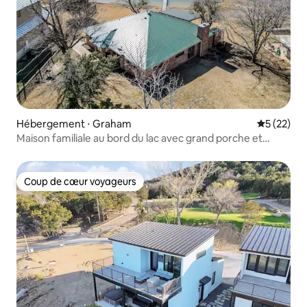
Hébergement ⋅ Graham
Évaluation
5 (22)
Maison familiale au bord du lac avec grand porche et
ponton
Coup de cœur voyageurs
Coup de cœur voyageurs