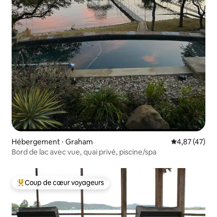
Hébergement ⋅ Graham
Évaluation mo
4,87 (47)
Bord de lac avec vue, quai privé, piscine/spa
Coup de cœur voyageurs
Coups de cœur voyageurs les plus appréciés