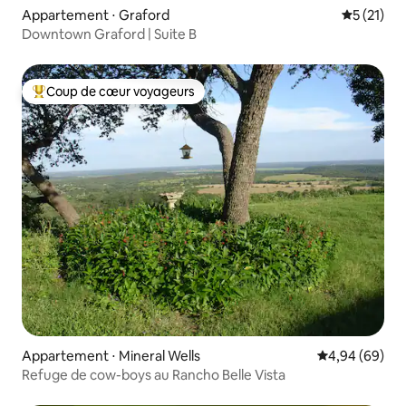
Appartement ⋅ Graford
Évaluation
5 (21)
Downtown Graford | Suite B
Coup de cœur voyageurs
Coups de cœur voyageurs les plus appréciés
Appartement ⋅ Mineral Wells
Évaluation mo
4,94 (69)
Refuge de cow-boys au Rancho Belle Vista