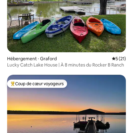
Hébergement ⋅ Graford
Évaluation
5 (21)
Lucky Catch Lake House | À 8 minutes du Rocker B Ranch
Coup de cœur voyageurs
Coups de cœur voyageurs les plus appréciés