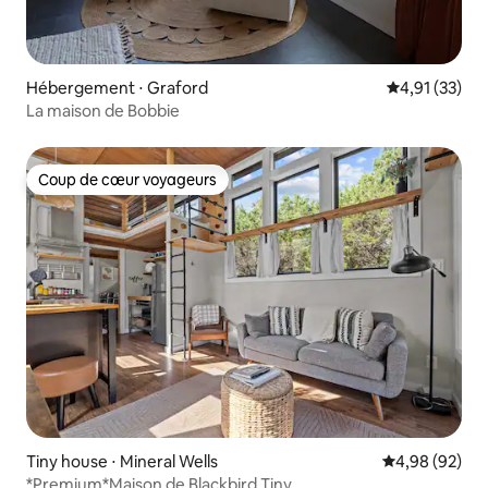
Hébergement ⋅ Graford
Évaluation mo
4,91 (33)
La maison de Bobbie
Coup de cœur voyageurs
Coup de cœur voyageurs
Tiny house ⋅ Mineral Wells
Évaluation mo
4,98 (92)
*Premium*Maison de Blackbird Tiny