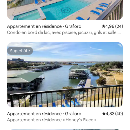
Appartement en résidence ⋅ Graford
Évaluation mo
4,96 (24)
Condo en bord de lac, avec piscine, jacuzzi, grils et salle de
sport
Superhôte
Superhôte
Appartement en résidence ⋅ Graford
Évaluation mo
4,83 (40)
Appartement en résidence « Honey's Place »