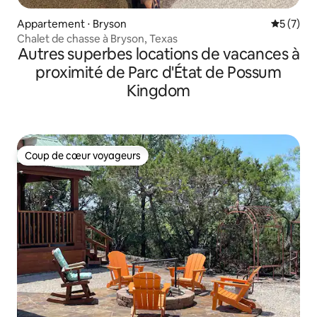
Appartement ⋅ Bryson
Évaluatio
5 (7)
Chalet de chasse à Bryson, Texas
Autres superbes locations de vacances à
proximité de Parc d'État de Possum
Kingdom
Coup de cœur voyageurs
Coup de cœur voyageurs