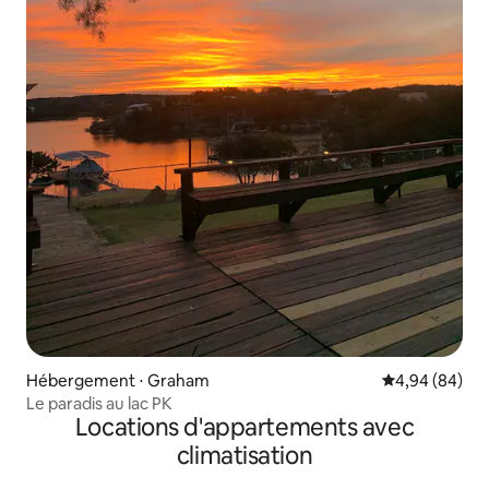
Hébergement ⋅ Graham
Évaluation mo
4,94 (84)
Le paradis au lac PK
Locations d'appartements avec
climatisation