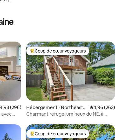
aine
Coup de cœur voyageurs
Coups de cœur voyageurs les plus appréciés
ntaires : 4,98 sur 5
valuation moyenne sur la base de 296 commentaires : 4,93 sur 5
4,93 (296)
Hébergement ⋅ Northeast P
Évaluation moyenne sur
4,96 (263)
ortland
t avec
Charmant refuge lumineux du NE, à
distance de marche de la
nourriture/bière/magasins
Coup de cœur voyageurs
Coups de cœur voyageurs les plus appréciés