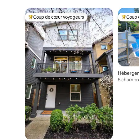
chauffée
Coup de cœur voyageurs
Coup 
Coups de cœur voyageurs les plus appréciés
Coups de
Hébergem
5 chambre
sauna.