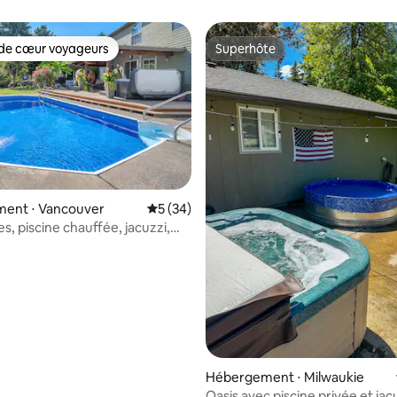
*
accessible à pied !
de cœur voyageurs
Superhôte
 cœur voyageurs les plus appréciés
Superhôte
ent ⋅ Vancouver
Évaluation moyenne sur la base de 34 co
5 (34)
s, piscine chauffée, jacuzzi,
Hébergement ⋅ Milwaukie
Oasis avec piscine privée et jacu