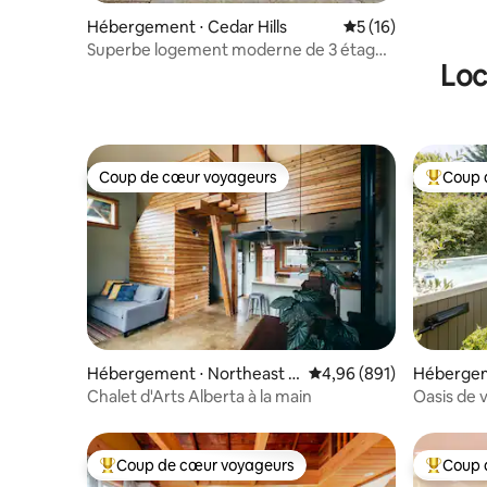
Hébergement ⋅ Cedar Hills
Évaluation moyenne
5 (16)
Superbe logement moderne de 3 étages
Loc
| En face de Nike | Wi-Fi 1 Go
Coup de cœur voyageurs
Coup 
Coup de cœur voyageurs
Coups de
Hébergement ⋅ Northeast P
Évaluation moyenne sur 
4,96 (891)
Hébergem
ortland
Chalet d'Arts Alberta à la main
Oasis de v
Coup de cœur voyageurs
Coup 
Coups de cœur voyageurs les plus appréciés
Coups de