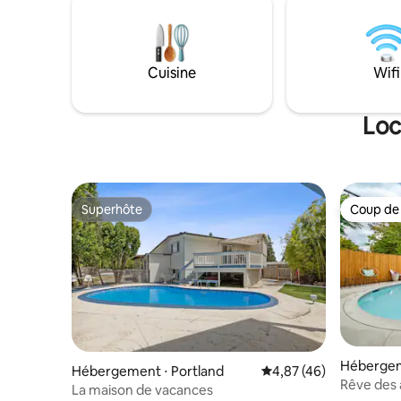
frais de 60 $ par chien s'appliquent.)
des hamacs
disponibl
divertiss
bienvenus.
Cuisine
Wifi
buanderie
propriéta
accès pri
Loc
Wildernes
ville de P
Superhôte
Coup de
Superhôte
Coup de
Hébergem
Hébergement ⋅ Portland
Évaluation moyenne sur
4,87 (46)
Rêve des a
La maison de vacances