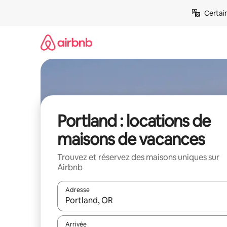
Aller
Certai
directement
au
contenu
Portland : locations de
maisons de vacances
Trouvez et réservez des maisons uniques sur
Airbnb
Adresse
Lorsque les résultats s'affichent, utilisez les flèc
Arrivée