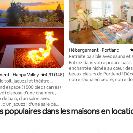
la base de 289 commentaires : 4,99 sur 5
Hébergement ⋅ Portland
É
Retraite paisible avec sauna et 
extérieur
Entrez dans votre propre oasis
enchantée nichée au cœur des
beaux plaisirs de Portland ! Dé
ent ⋅ Happy Valley
Évaluation moyenne sur la base de 148 comme
4,91 (148)
notre sauna en cèdre, notre d
le toit, jacuzzi et théâtre
extérieure et notre jacuzzi bou
nd espace (1 500 pieds carrés)
tout est à votre disposition pou
ivé) dispose d'une chambre,
détendre dans la plus grande d
e de bain, d'un salon avec
félicités. Allumez le feu, sirotez du thé ou
d'un jacuzzi, d'une salle de
du café et perdez-vous dans u
populaires dans les maisons en locati
plète ainsi que d'une
fantaisiste dans l'étreinte de la
e avec réfrigérateur de taille
Ou, faites tourner un disque et 
keurig, micro-ondes, friteuse à
mélodies vous transporter dan
-pain, brûleur simple et
royaume de rêve. Avec les merveilles
 Des téléviseurs intelligents,