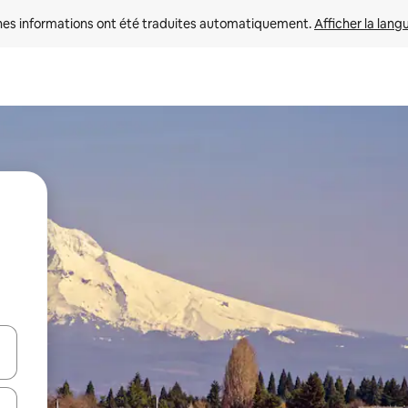
nes informations ont été traduites automatiquement. 
Afficher la lang
hes vers le haut et vers le bas pour les parcourir ou en appuyant et en fai