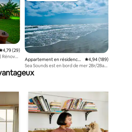
Évaluation moyenne sur la base de 29 commentaires : 4,79 sur 5
4,79 (29)
ntaires : 4,91 sur 5
| Rénové |
Appartement en résidence
Évaluation moyenne sur
4,94 (189)
⋅ Port Aransas
Sea Sounds est en bord de mer 2Br/2Ba
avantageux
avec 2 grandes piscines