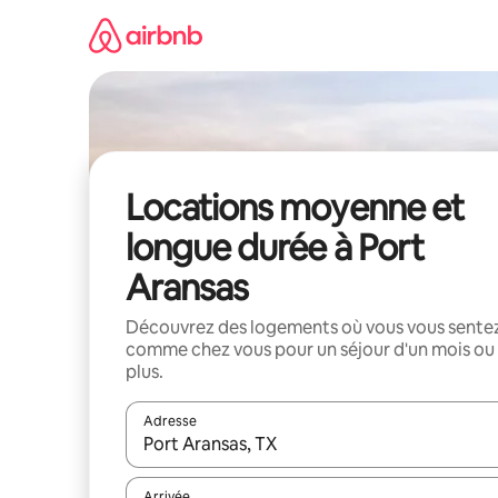
Aller
directement
au
contenu
Locations moyenne et
longue durée à Port
Aransas
Découvrez des logements où vous vous sente
comme chez vous pour un séjour d'un mois ou
plus.
Adresse
Lorsque les résultats s'affichent, utilisez les flèc
Arrivée