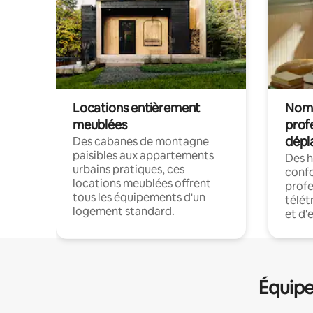
Locations entièrement
Noma
meublées
prof
dépl
Des cabanes de montagne
paisibles aux appartements
Des 
urbains pratiques, ces
confo
locations meublées offrent
profe
tous les équipements d'un
télét
logement standard.
et d'
Équipe