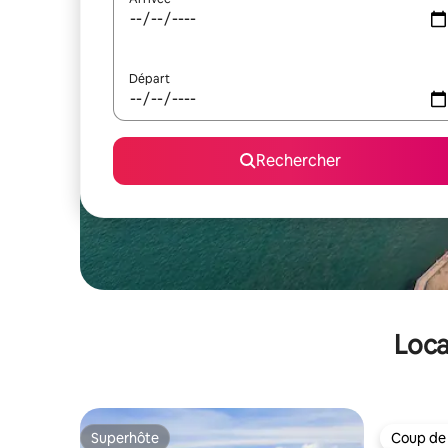
Départ
Rechercher
Loca
Superhôte
Coup de
Superhôte
Coup de