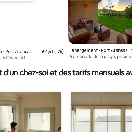
 la base de 152 commentaires : 4,87 sur 5
Hébergement ⋅ Port Aransas
e ⋅ Port Aransas
Évaluation moyenne sur la base de 175 comme
4,91 (175)
Promenade de la plage, piscine 
ach Ohana #1
Paradis tropical
t d'un chez-soi et des tarifs mensuels 