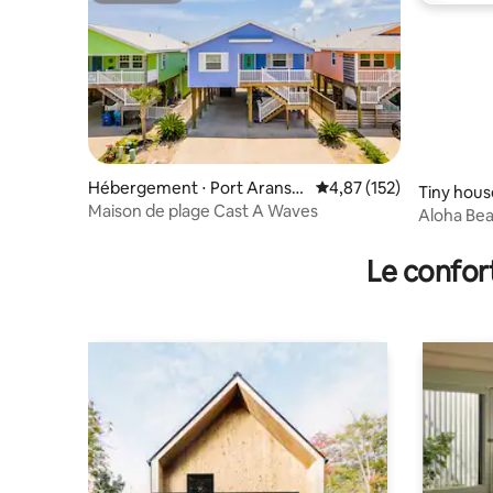
Hébergement ⋅ Port Aransa
Évaluation moyenne sur
4,87 (152)
Tiny hous
s
Maison de plage Cast A Waves
Aloha Be
Le confor