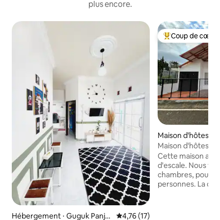
plus encore.
Coup de cœur 
Coups de cœur vo
Maison d'hôtes ⋅
ndiangin Koto Sel
Maison d'hôtes Pa
Cette maison a le
d'escale. Nous fo
chambres, pouvant 
personnes. La dist
Jam Gadang est inf
tour de l'horloge
à pied. Il y a la cli
Hébergement ⋅ Guguk Panja
Évaluation moyenne sur la base
4,76 (17)