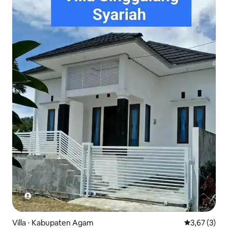
Villa ⋅ Kabupaten Agam
Évaluation m
3,67 (3)