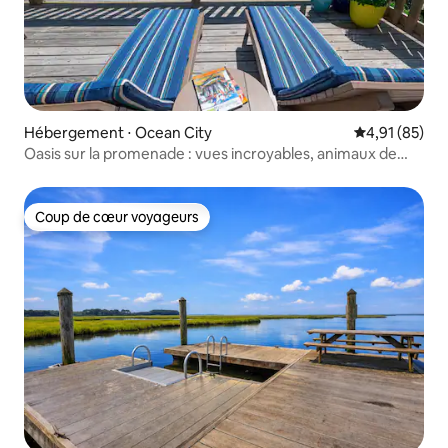
Hébergement ⋅ Ocean City
Évaluation mo
4,91 (85)
Oasis sur la promenade : vues incroyables, animaux de
compagnie, vélos
Coup de cœur voyageurs
Coup de cœur voyageurs