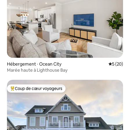
Hébergement ⋅ Ocean City
Évaluation
5 (20)
Marée haute à Lighthouse Bay
Coup de cœur voyageurs
Coups de cœur voyageurs les plus appréciés