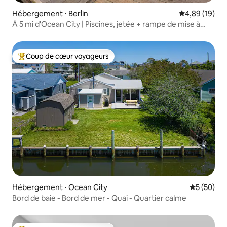
Hébergement ⋅ Berlin
Évaluation mo
4,89 (19)
À 5 mi d'Ocean City | Piscines, jetée + rampe de mise à
l'eau pour kayak
Coup de cœur voyageurs
Coups de cœur voyageurs les plus appréciés
Hébergement ⋅ Ocean City
Évaluation
5 (50)
Bord de baie - Bord de mer - Quai - Quartier calme