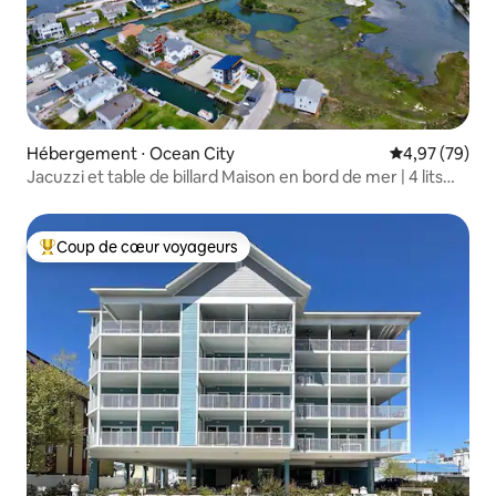
Hébergement ⋅ Ocean City
Évaluation mo
4,97 (79)
Jacuzzi et table de billard Maison en bord de mer | 4 lits
King size
Coup de cœur voyageurs
Coups de cœur voyageurs les plus appréciés