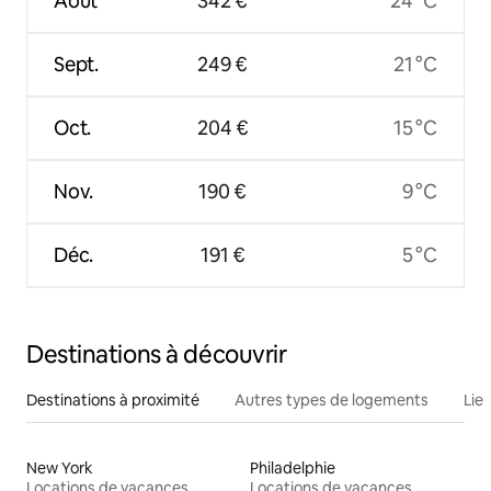
Août
342 €
24 °C
Sept.
249 €
21 °C
Oct.
204 €
15 °C
Nov.
190 €
9 °C
Déc.
191 €
5 °C
Destinations à découvrir
Destinations à proximité
Autres types de logements
Lie
New York
Philadelphie
Locations de vacances
Locations de vacances