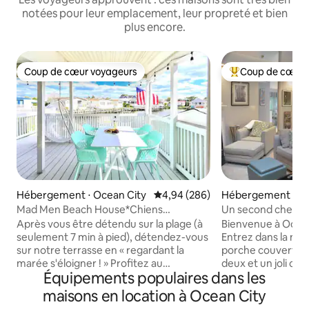
notées pour leur emplacement, leur propreté et bien
plus encore.
Coup de cœur voyageurs
Coup de cœur 
Coup de cœur voyageurs
Coups de cœur vo
Hébergement ⋅ Ocean City
Évaluation moyenne sur la base 
4,94 (286)
Hébergement ⋅ Oc
s
Mad Men Beach House*Chiens
Un second chez-so
bienvenus*7 min à pied de la mer*FILMS
aux animaux de c
Après vous être détendu sur la plage (à
Bienvenue à Ocea
EN PLEIN AIR*Quai privé*ESPACE DE
seulement 7 min à pied), détendez-vous
Entrez dans la ma
TRAVAIL*NOUVEAU LIT BÉBÉ
sur notre terrasse en « regardant la
porche couvert av
marée s'éloigner ! » Profitez au
deux et un joli coin sal
Équipements populaires dans les
maximum de la baie et de la plage avec
charmante maison
ce joyau caché acceptant les chiens !
3 chambres et 2 sa
maisons en location à Ocean City
Imaginez des soirées à profiter de la
complètes. Une cu