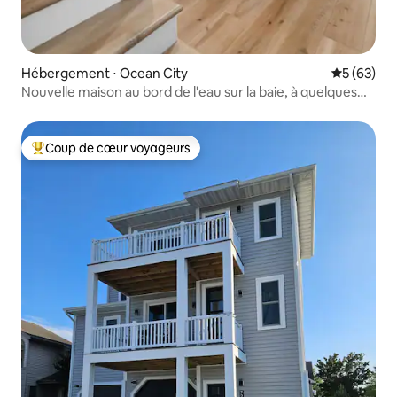
Hébergement ⋅ Ocean City
Évaluation
5 (63)
Nouvelle maison au bord de l'eau sur la baie, à quelques
pas de la plage
Coup de cœur voyageurs
Coups de cœur voyageurs les plus appréciés