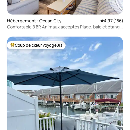
Hébergement ⋅ Ocean City
Évaluation moy
4,97 (156)
Confortable 3 BR Animaux acceptés Plage, baie et étang à
proximité.
Coup de cœur voyageurs
Coups de cœur voyageurs les plus appréciés