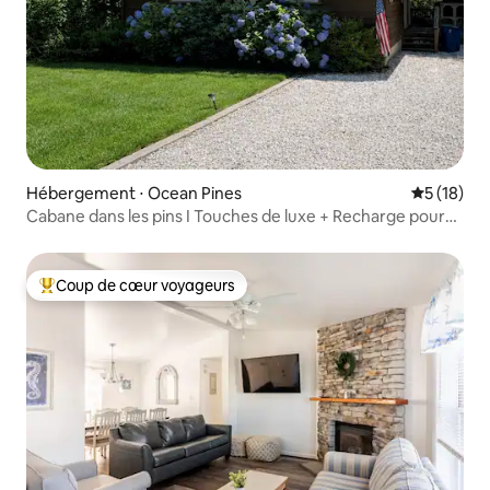
Hébergement ⋅ Ocean Pines
Évaluation
5 (18)
Cabane dans les pins I Touches de luxe + Recharge pour
véhicules électriques
Coup de cœur voyageurs
Coups de cœur voyageurs les plus appréciés