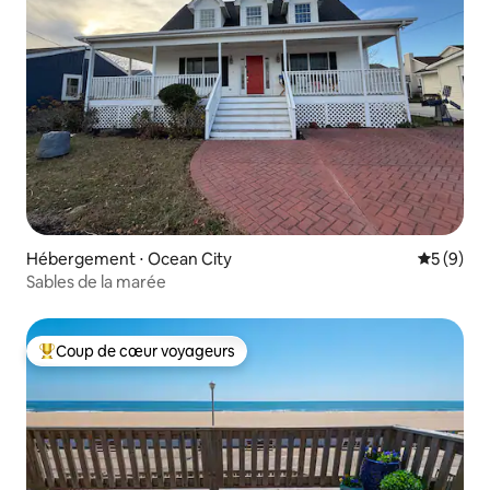
Hébergement ⋅ Ocean City
Évaluatio
5 (9)
Sables de la marée
Coup de cœur voyageurs
Coups de cœur voyageurs les plus appréciés