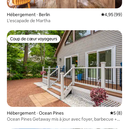
Hébergement ⋅ Berlin
Évaluation mo
4,95 (99)
L'escapade de Martha
Coup de cœur voyageurs
Coup de cœur voyageurs
Hébergement ⋅ Ocean Pines
Évaluatio
5 (8)
Ocean Pines Getaway mis à jour avec foyer, barbecue +
Be