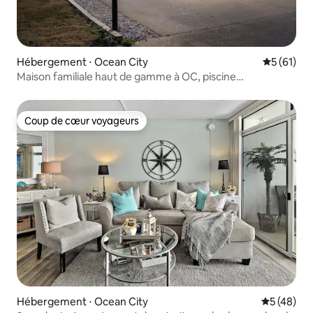
Hébergement ⋅ Ocean City
Évaluation
5 (61)
Maison familiale haut de gamme à OC, piscine
communautaire, barbecue
Coup de cœur voyageurs
Coup de cœur voyageurs
Hébergement ⋅ Ocean City
Évaluation
5 (48)