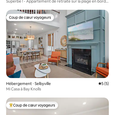
Superbe ! - Appartement de retraite sur la plage en bord
de mer
Coup de cœur voyageurs
Coup de cœur voyageurs
Hébergement ⋅ Selbyville
Évaluatio
5 (5)
Mi Casa à Bay Knolls
Coup de cœur voyageurs
Coups de cœur voyageurs les plus appréciés