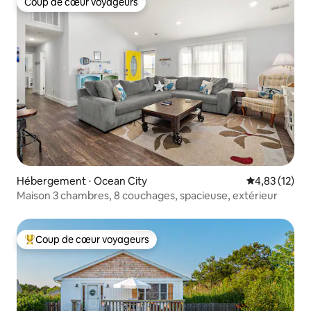
Coup de cœur voyageurs
Coup de cœur voyageurs
Hébergement ⋅ Ocean City
Évaluation mo
4,83 (12)
Maison 3 chambres, 8 couchages, spacieuse, extérieur
Coup de cœur voyageurs
Coups de cœur voyageurs les plus appréciés