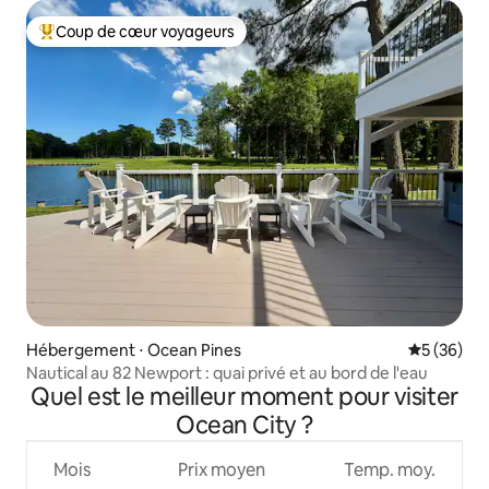
Coup de cœur voyageurs
Coups de cœur voyageurs les plus appréciés
Hébergement ⋅ Ocean Pines
Évaluation
5 (36)
Nautical au 82 Newport : quai privé et au bord de l'eau
Quel est le meilleur moment pour visiter
Ocean City ?
Mois
Prix moyen
Temp. moy.