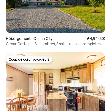
Hébergement ⋅ Ocean City
Évaluation mo
4,94 (50)
Cedar Cottage - 3 chambres, 3 salles de bain complètes,
adapté aux familles
Coup de cœur voyageurs
Coup de cœur voyageurs