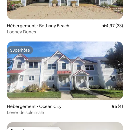
Hébergement ⋅ Bethany Beach
Évaluation mo
4,97 (33)
Looney Dunes
Superhôte
Superhôte
Hébergement ⋅ Ocean City
Évaluatio
5 (4)
Lever de soleil salé