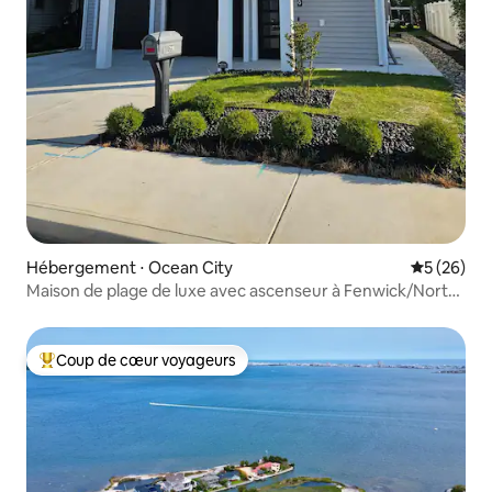
Hébergement ⋅ Ocean City
Évaluation
5 (26)
Maison de plage de luxe avec ascenseur à Fenwick/North
Ocean City
Coup de cœur voyageurs
Coups de cœur voyageurs les plus appréciés