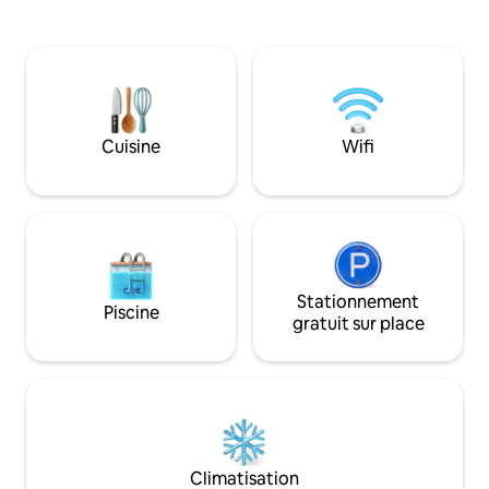
brise de la baie pendant que vous cassez
équipée, avec un c
des crabes sur le pont ! Détendez-vous
salle à manger ap
dans notre grande pièce à concept
nombreux sièges po
ouvert qui permet à tout le monde
confortable avec
d'être ensemble. Pêchez sur notre quai
fonctionnelle. Sol
privé ou utilisez-le pour votre propre
avec beaucoup de 
bateau ou jet-ski. Assistez à des
et bar. Porte pour chien dans la véranda
Cuisine
Wifi
couchers de soleil spectaculaires avec
assez grande pour 
nos kayaks. Profitez d'un espace de
mène à une cour ar
travail privé bien éclairé pour le travail
de frais pour ani
virtuel avec Internet haut débit ! Un
125 $ pour les drap
nouveau BERCEAU en bois maintenant
bain.
dans la suite parentale pour un sommeil
réparateur ! Les piscines et les courts de
tennis/pickleball ne sont qu'à quelques
Stationnement
Piscine
pâtés de maison pour votre plaisir ! De
gratuit sur place
plus, une EXPÉRIENCE CINÉMA EN PLEIN
AIR vraiment unique pour tous nos
voyageurs afin de faire de vos vacances
les meilleures de TOUJOURS !
Climatisation