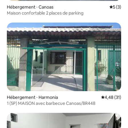
Hébergement ⋅ Canoas
Évaluatio
5 (3)
Maison confortable 2 places de parking
Hébergement ⋅ Harmonia
Évaluation mo
4,48 (31)
1 (5P) MAISON avec barbecue Canoas/BR448