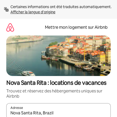
Aller
Certaines informations ont été traduites automatiquement. 
directement
Afficher la langue d'origine
au
contenu
Mettre mon logement sur Airbnb
Nova Santa Rita : locations de vacances
Trouvez et réservez des hébergements uniques sur
Airbnb
Adresse
Lorsque les résultats s'affichent, utilisez les flèches vers le hau