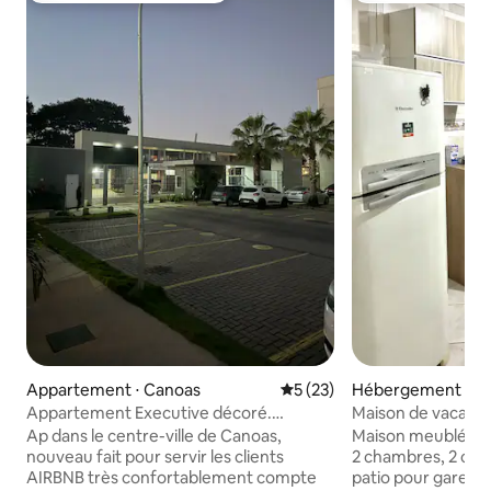
Appartement ⋅ Canoas
Évaluation moyenne sur la b
5 (23)
Hébergement ⋅ C
Appartement Executive décoré.
Maison de vacanc
Centro Canoas, près de l'aéroport
grand patio.
Ap dans le centre-ville de Canoas,
Maison meublée c
nouveau fait pour servir les clients
2 chambres, 2 cuis
AIRBNB très confortablement compte
patio pour garer ju