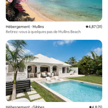
Hébergement ⋅ Mullins
Évaluation mo
4,87 (31)
Retirez-vous à quelques pas de Mullins Beach
Hébergement ⋅ Gibbes
Évaluation 
4,8 (5)