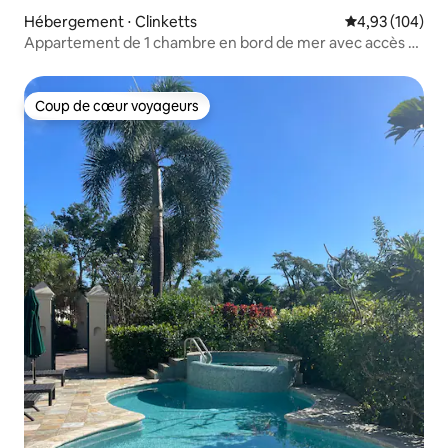
Hébergement ⋅ Clinketts
Évaluation moy
4,93 (104)
Appartement de 1 chambre en bord de mer avec accès à
la plage
Coup de cœur voyageurs
Coup de cœur voyageurs