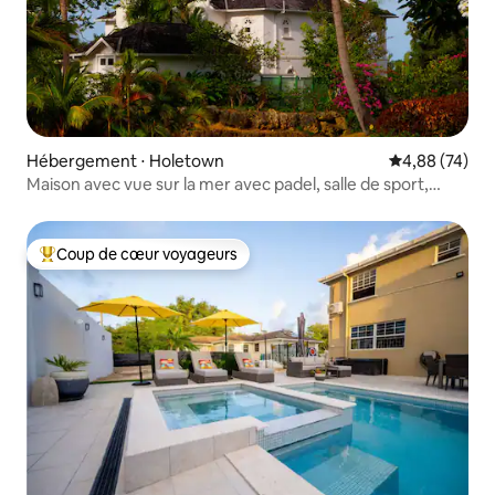
Hébergement ⋅ Holetown
Évaluation mo
4,88 (74)
Maison avec vue sur la mer avec padel, salle de sport,
tennis, piscines, etc.
Coup de cœur voyageurs
Coups de cœur voyageurs les plus appréciés