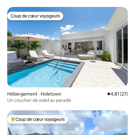
Coup de cœur voyageurs
Coup de cœur voyageurs
Hébergement ⋅ Holetown
Évaluation mo
4,81 (27)
Un coucher de soleil au paradis
Coup de cœur voyageurs
Coups de cœur voyageurs les plus appréciés