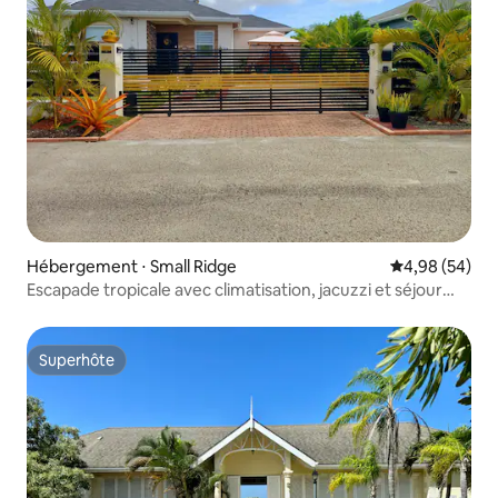
Hébergement ⋅ Small Ridge
Évaluation mo
4,98 (54)
Escapade tropicale avec climatisation, jacuzzi et séjour
détente
Superhôte
Superhôte