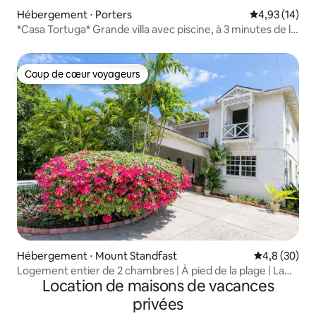
Hébergement ⋅ Porters
Évaluation mo
4,93 (14)
*Casa Tortuga* Grande villa avec piscine, à 3 minutes de la
plage
Coup de cœur voyageurs
Coup de cœur voyageurs
Hébergement ⋅ Mount Standfast
Évaluation m
4,8 (30)
Logement entier de 2 chambres | À pied de la plage | La
Location de maisons de vacances
Barbade
privées