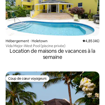
Hébergement ⋅ Holetown
Évaluation mo
4,85 (46)
Vida Mejor-West Pool (piscine privée)
Location de maisons de vacances à la
semaine
Coup de cœur voyageurs
Coup de cœur voyageurs