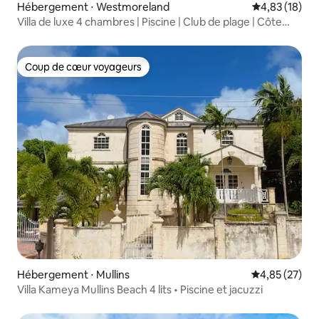
Hébergement ⋅ Westmoreland
Évaluation mo
4,83 (18)
Villa de luxe 4 chambres | Piscine | Club de plage | Côte
ouest
Coup de cœur voyageurs
Coup de cœur voyageurs
Hébergement ⋅ Mullins
Évaluation mo
4,85 (27)
Villa Kameya Mullins Beach 4 lits • Piscine et jacuzzi