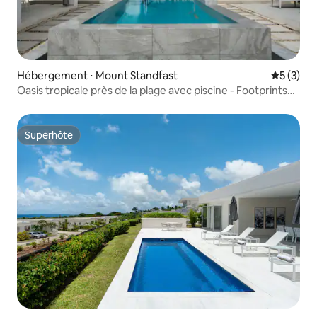
Hébergement ⋅ Mount Standfast
Évaluatio
5 (3)
Oasis tropicale près de la plage avec piscine - Footprints
South
Superhôte
Superhôte