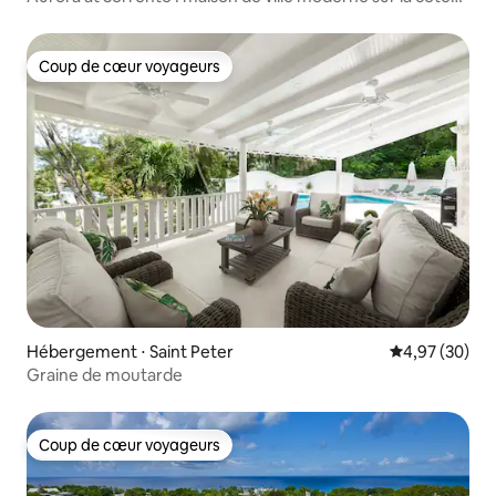
ouest
Coup de cœur voyageurs
Coup de cœur voyageurs
Hébergement ⋅ Saint Peter
Évaluation mo
4,97 (30)
Graine de moutarde
Coup de cœur voyageurs
Coup de cœur voyageurs