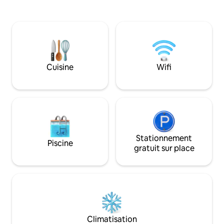
la plage, la climatisation dans toutes les
été notre meilleu
chambres, le WiFi, la télévision par câble,
jour ! » &#127958; POINTS FORTS Accès
une cuisine bien équipée et un parking
✓ GRATUIT au mag
hors rue. La jolie ville de Speightstown
Beach Club en bo
avec ses bars sympas, ses excellents
de soleil incroyab
restaurants, son supermarché et tous
construit pour la vi
les services est à seulement 5 minutes
étoiles pour la pro
Cuisine
Wifi
en voiture/bus. Holetown, qui offre
confort
encore plus de services, est à 8 minutes
Stationnement
Piscine
gratuit sur place
Climatisation