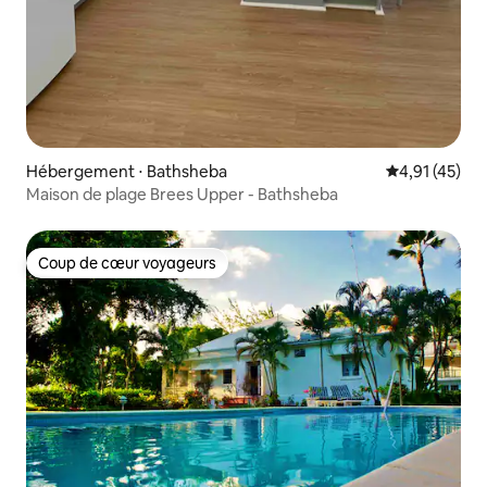
Hébergement ⋅ Bathsheba
Évaluation mo
4,91 (45)
Maison de plage Brees Upper - Bathsheba
Coup de cœur voyageurs
Coup de cœur voyageurs