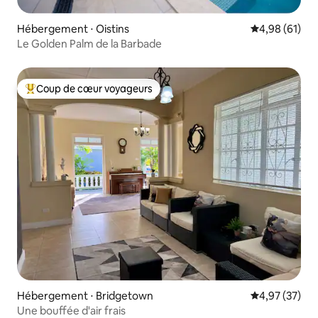
Hébergement ⋅ Oistins
Évaluation mo
4,98 (61)
Le Golden Palm de la Barbade
Coup de cœur voyageurs
Coups de cœur voyageurs les plus appréciés
Hébergement ⋅ Bridgetown
Évaluation mo
4,97 (37)
Une bouffée d'air frais