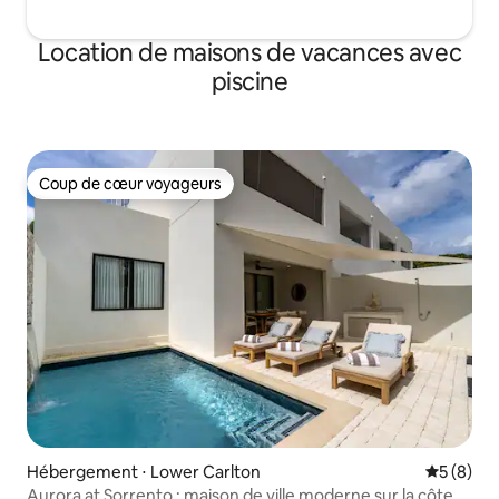
Location de maisons de vacances avec
piscine
Coup de cœur voyageurs
Coup de cœur voyageurs
Hébergement ⋅ Lower Carlton
Évaluatio
5 (8)
Aurora at Sorrento : maison de ville moderne sur la côte