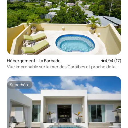
Hébergement ⋅ La Barbade
Évaluation mo
4,94 (17)
Vue imprenable sur la mer des Caraïbes et proche de la
plage
Superhôte
Superhôte