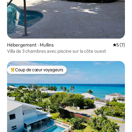
Hébergement ⋅ Mullins
Évaluatio
5 (7)
Villa de 3 chambres avec piscine sur la côte ouest
Coup de cœur voyageurs
Coups de cœur voyageurs les plus appréciés