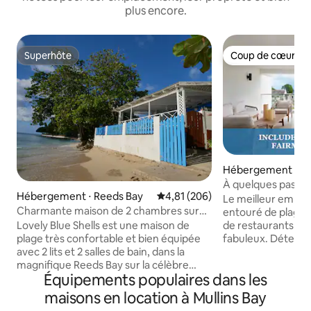
plus encore.
Superhôte
Coup de cœur vo
Superhôte
Coup de cœur vo
Hébergement ⋅ Sp
n
À quelques pas de 
Hébergement ⋅ Reeds Bay
Évaluation moyenne sur la base 
4,81 (206)
l'océan, piscine e
Le meilleur empla
Charmante maison de 2 chambres sur
hôtelier !
entouré de plages 
une plage fantastique
Lovely Blue Shells est une maison de
de restaurants et
plage très confortable et bien équipée
fabuleux. Détende
avec 2 lits et 2 salles de bain, dans la
étincelante, profi
magnifique Reeds Bay sur la célèbre
imprenable et prof
Équipements populaires dans les
Platinum Coast de la Barbade. Il y a une
sanctuaire tropical spac
grande véranda donnant sur l'océan
« Nous visitons f
maisons en location à Mullins Bay
avec un barbecue à gaz, un accès privé à
et pouvons honnêt