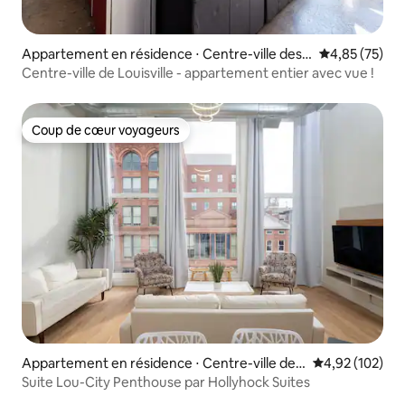
Appartement en résidence ⋅ Centre-ville des a
Évaluation mo
4,85 (75)
ffaires
Centre-ville de Louisville - appartement entier avec vue !
Coup de cœur voyageurs
Coup de cœur voyageurs
Appartement en résidence ⋅ Centre-ville des
Évaluation moy
4,92 (102)
affaires
Suite Lou-City Penthouse par Hollyhock Suites