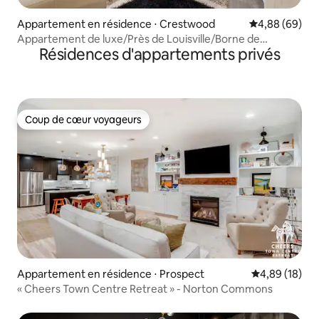
Appartement en résidence ⋅ Crestwood
Évaluation mo
4,88 (69)
Appartement de luxe/Près de Louisville/Borne de
Résidences d'appartements privés
recharge pour véhicule électrique
Coup de cœur voyageurs
Coup de cœur voyageurs
Appartement en résidence ⋅ Prospect
Évaluation mo
4,89 (18)
« Cheers Town Centre Retreat » - Norton Commons