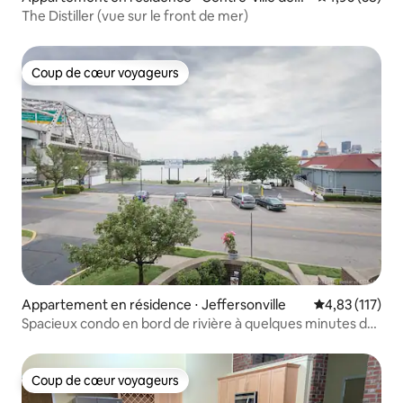
affaires
The Distiller (vue sur le front de mer)
Coup de cœur voyageurs
Coup de cœur voyageurs
Appartement en résidence ⋅ Jeffersonville
Évaluation moy
4,83 (117)
Spacieux condo en bord de rivière à quelques minutes du
centre-ville !
Coup de cœur voyageurs
Coup de cœur voyageurs