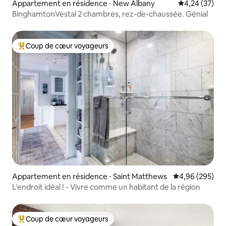
Appartement en résidence ⋅ New Albany
Évaluation mo
4,24 (37)
BinghamtonVestal 2 chambres, rez-de-chaussée. Génial
Coup de cœur voyageurs
Coups de cœur voyageurs les plus appréciés
Appartement en résidence ⋅ Saint Matthews
Évaluation moy
4,96 (295)
L'endroit idéal ! - Vivre comme un habitant de la région
Coup de cœur voyageurs
Coups de cœur voyageurs les plus appréciés