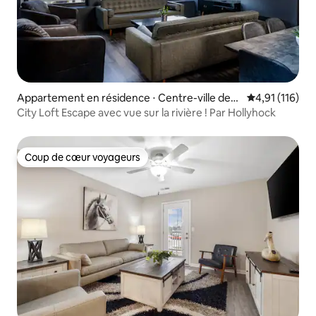
Appartement en résidence ⋅ Centre-ville des
Évaluation moy
4,91 (116)
affaires
City Loft Escape avec vue sur la rivière ! Par Hollyhock
Coup de cœur voyageurs
Coup de cœur voyageurs