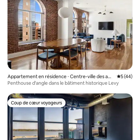
Appartement en résidence ⋅ Centre-ville des affa
Évaluation
5 (44)
ires
Penthouse d'angle dans le bâtiment historique Levy
Coup de cœur voyageurs
Coup de cœur voyageurs