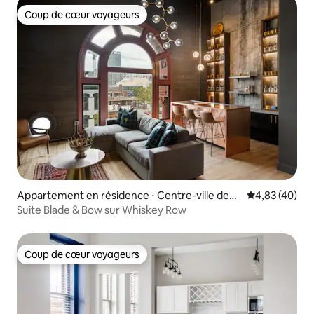
Coup de cœur voyageurs
Coup de cœur voyageurs
Appartement en résidence ⋅ Centre-ville des
Évaluation mo
4,83 (40)
affaires
Suite Blade & Bow sur Whiskey Row
Coup de cœur voyageurs
Coup de cœur voyageurs