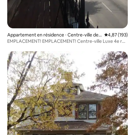
Appartement en résidence ⋅ Centre-ville des
Évaluation moy
4,87 (193)
affaires
EMPLACEMENT! EMPLACEMENT! Centre-ville Luxe 4e rue
EN DIRECT!