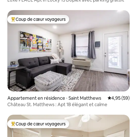
Coup de cœur voyageurs
Coups de cœur voyageurs les plus appréciés
Appartement en résidence ⋅ Saint Matthews
Évaluation mo
4,95 (59)
Château St. Matthews : Apt 1B élégant et calme
Coup de cœur voyageurs
Coups de cœur voyageurs les plus appréciés