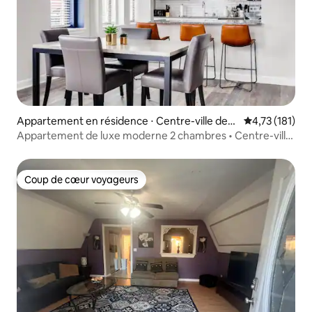
Appartement en résidence ⋅ Centre-ville des
Évaluation moy
4,73 (181)
affaires
Appartement de luxe moderne 2 chambres • Centre-ville
avec garage et salle de sport
Coup de cœur voyageurs
Coup de cœur voyageurs