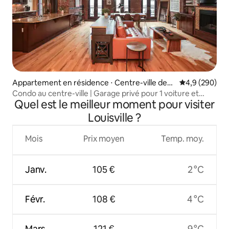
Appartement en résidence ⋅ Centre-ville des
Évaluation mo
4,9 (290)
affaires
Condo au centre-ville | Garage privé pour 1 voiture et
Quel est le meilleur moment pour visiter
balcon
Louisville ?
Mois
Prix moyen
Temp. moy.
Janv.
105 €
2 °C
Févr.
108 €
4 °C
Mars
121 €
9 °C