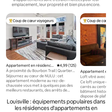
emplacement, leur propreté et bien plus encore.
Coup de cœur voyageurs
Coup de cœur 
Coups de cœur voyageurs les plus appréciés
Coups de cœur vo
Appartement en résidence
Évaluation moyenne sur la base 
4,99 (125)
⋅ East Market District
À proximité du Bourbon Trail | Quartier
Appartement en r
NULU | Parking sécurisé
Séjournez au cœur de NULU : cet
⋅ Centre-ville des 
Loft vitré avec vue
appartement moderne au rez-de-
Ce loft unique et
chaussée vous met à quelques pas des
carrés au centre-vi
meilleurs restaurants, des arrêts de
bâtiment historiqu
bourbon et des boutiques locales de
dispose de plafond
Louisville. Marchez jusqu'à vos endroits
Louisville : équipements populaires dans
mur de fenêtres d
préférés comme Angel's Envy et Rabbit
des affaires de Lou
les résidences d'appartements en
Hole Distillery, profitez de tous les
la rivière Ohio/feu