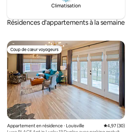
Climatisation
Résidences d'appartements à la semaine
Coup de cœur voyageurs
Coup de cœur voyageurs
Appartement en résidence ⋅ Louisville
Évaluation mo
4,97 (30)
Luxe PLACE Apt in Lucky 13 Duplex avec parking gratuit