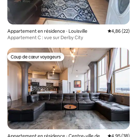
Appartement en résidence ⋅ Louisville
Évaluation mo
4,86 (22)
Appartement C : vue sur Derby City
Coup de cœur voyageurs
Coup de cœur voyageurs
Appartement en résidence ⋅ Centre-ville des
Évaluation mo
4,95 (38)