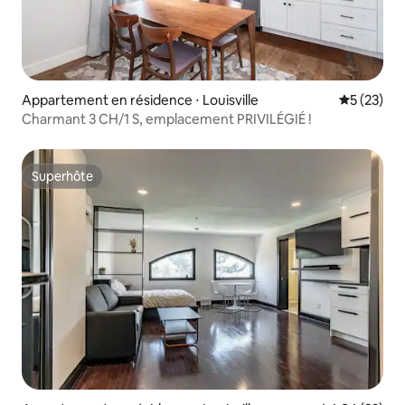
Appartement en résidence ⋅ Louisville
Évaluation
5 (23)
Charmant 3 CH/1 S, emplacement PRIVILÉGIÉ !
Superhôte
Superhôte