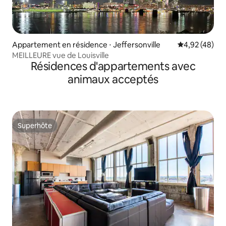
Appartement en résidence ⋅ Jeffersonville
Évaluation mo
4,92 (48)
MEILLEURE vue de Louisville
Résidences d'appartements avec
animaux acceptés
Superhôte
Superhôte