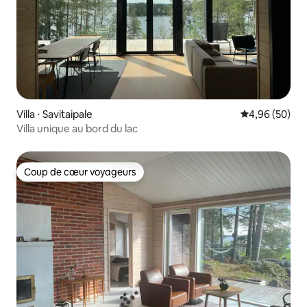
Villa ⋅ Savitaipale
Évaluation mo
4,96 (50)
Villa unique au bord du lac
Coup de cœur voyageurs
Coup de cœur voyageurs