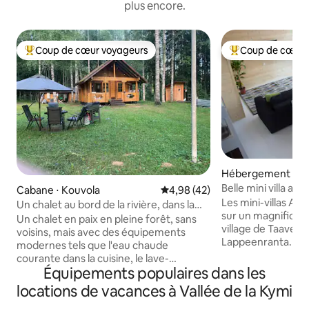
plus encore.
Coup de cœur voyageurs
Coup de cœur 
Coups de cœur voyageurs les plus appréciés
Coups de cœur vo
Hébergement ⋅ U
Belle mini villa a
Cabane ⋅ Kouvola
Évaluation moyenne sur la base
4,98 (42)
le lac
Les mini-villas A
Un chalet au bord de la rivière, dans la
sur un magnifique l
tranquillité de la nature
Un chalet en paix en pleine forêt, sans
village de Taavetti
voisins, mais avec des équipements
Lappeenranta. De
modernes tels que l'eau chaude
panoramiques ave
courante dans la cuisine, le lave-
l'eau, une atmosp
Équipements populaires dans les
vaisselle, la cheminée et le chauffage
toutes les commod
électrique. Depuis le sauna chauffé au
locations de vacances à Vallée de la Kymi
confortable perm
bois, vous pouvez plonger dans la rivière,
dans la nature da