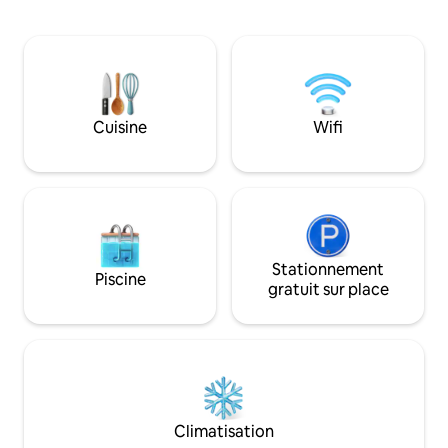
le long de laquelle vous pouvez
calme et de plaisir.
également faire de courts trajets en
spacieux surplomba
aviron. Bon terrain de plein air, de pêche,
appareils électr
de cueillette de champignons et de
des lits confortable
baies. La dépendance dispose de son
satellite dans tout
propre espace et d'un grand lit double,
connexion Wi-Fi g
et le bâtiment principal dispose d'un
Cuisine
Wifi
faire des promenad
canapé-lit et d'un lit et d'un matelas sur
des nombreuses b
le porche. Toilettes extérieures
et de la bonne pê
électroniques avec chauffage.
Destination toute l'année.
Stationnement
Piscine
gratuit sur place
Climatisation