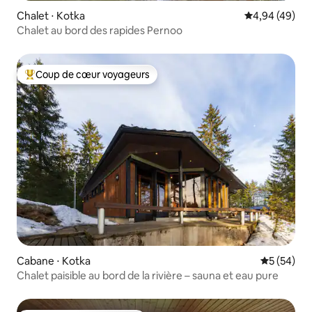
Chalet ⋅ Kotka
Évaluation mo
4,94 (49)
Chalet au bord des rapides Pernoo
Coup de cœur voyageurs
Coups de cœur voyageurs les plus appréciés
Cabane ⋅ Kotka
Évaluation
5 (54)
Chalet paisible au bord de la rivière – sauna et eau pure