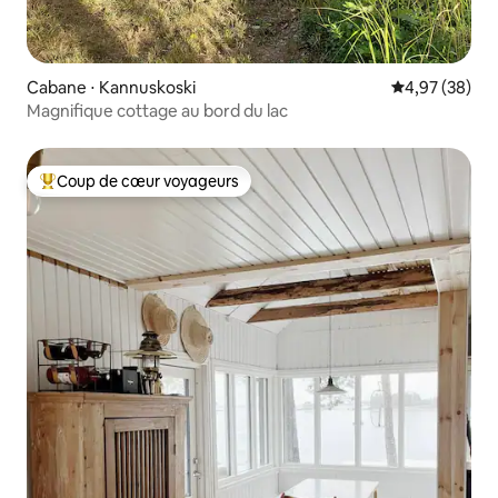
Cabane ⋅ Kannuskoski
Évaluation mo
4,97 (38)
Magnifique cottage au bord du lac
Coup de cœur voyageurs
Coups de cœur voyageurs les plus appréciés