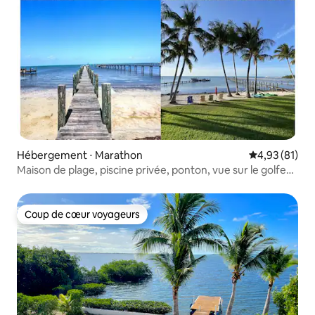
Hébergement ⋅ Marathon
Évaluation mo
4,93 (81)
Maison de plage, piscine privée, ponton, vue sur le golfe
au coucher du soleil
Coup de cœur voyageurs
Coup de cœur voyageurs