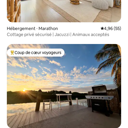
Hébergement ⋅ Marathon
Évaluation mo
4,96 (55)
Cottage privé sécurisé | Jacuzzi | Animaux acceptés
Coup de cœur voyageurs
Coups de cœur voyageurs les plus appréciés