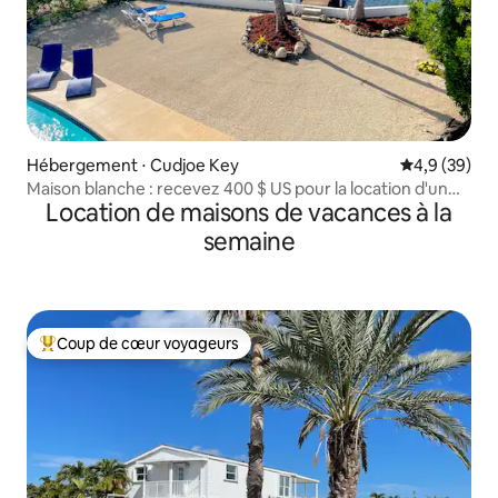
Hébergement ⋅ Cudjoe Key
Évaluation m
4,9 (39)
Maison blanche : recevez 400 $ US pour la location d'un
Location de maisons de vacances à la
bateau !
semaine
Coup de cœur voyageurs
Coups de cœur voyageurs les plus appréciés