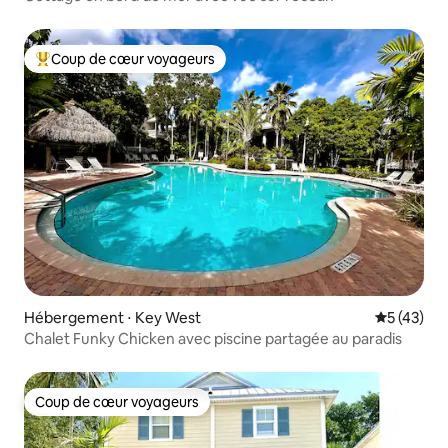
Coup de cœur voyageurs
Coups de cœur voyageurs les plus appréciés
Hébergement ⋅ Key West
Évaluation
5 (43)
Chalet Funky Chicken avec piscine partagée au paradis
Coup de cœur voyageurs
Coup de cœur voyageurs