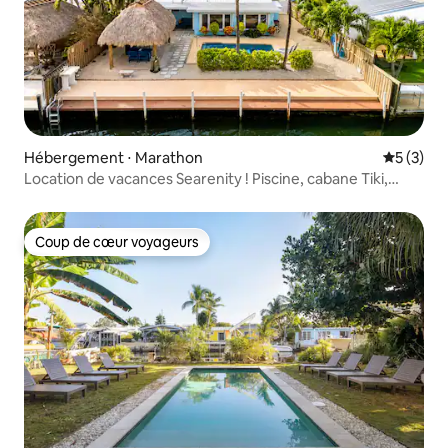
Hébergement ⋅ Marathon
Évaluatio
5 (3)
Location de vacances Searenity ! Piscine, cabane Tiki,
amarrage
Coup de cœur voyageurs
Coup de cœur voyageurs