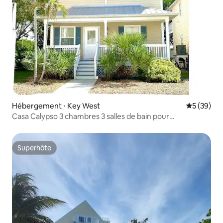
Hébergement ⋅ Key West
Évaluation
5 (39)
Casa Calypso 3 chambres 3 salles de bain pour
8 personnes joliment décorée
Superhôte
Superhôte