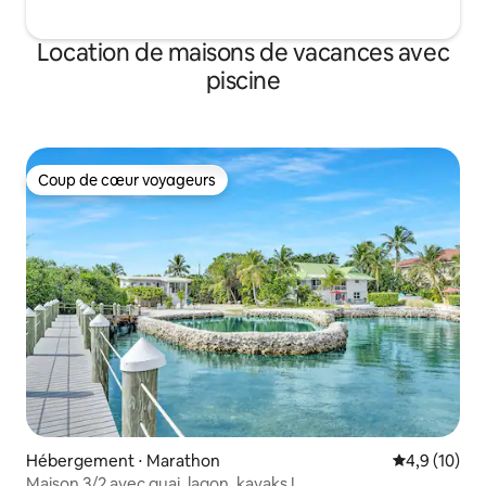
Location de maisons de vacances avec
piscine
Coup de cœur voyageurs
Coup de cœur voyageurs
Hébergement ⋅ Marathon
Évaluation m
4,9 (10)
Maison 3/2 avec quai, lagon, kayaks !