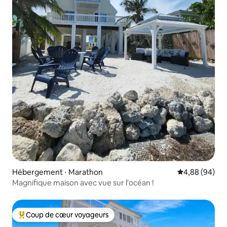
Hébergement ⋅ Marathon
Évaluation mo
4,88 (94)
Magnifique maison avec vue sur l'océan !
Coup de cœur voyageurs
Coups de cœur voyageurs les plus appréciés