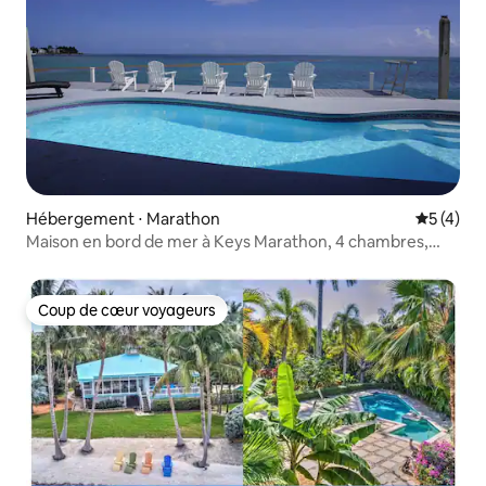
Hébergement ⋅ Marathon
Évaluatio
5 (4)
Maison en bord de mer à Keys Marathon, 4 chambres,
3,5 salles de bain et piscine.
Coup de cœur voyageurs
Coup de cœur voyageurs