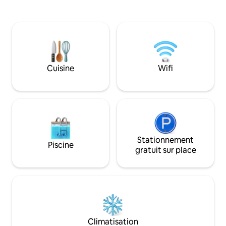
une terrasse au d
cuisinière à 2 feux, d'un
douche extérieure
réfrigérateur/congélateur sous le
qu'il faut pour vo
comptoir, d'un lave-vaisselle, d'un four à
Idéal pour 6 pers
micro-ondes, d'une friteuse à air/four,
un havre de paix à
d'une douche en marbre pour
restaurants, de bo
2 personnes, d'une terrasse avant privée
de classe mondial
avec sièges pour 4 personnes, d'un spa
Cuisine
Wifi
maintenant et prof
Solana pour 2 personnes. Parfait pour un
insulaire ! N'oublie
couple ou une famille avec des enfants.
♥ pour l'enregistr
Peint récemment en bleu des Caraïbes
avec des volets de plantation.
Stationnement
Piscine
gratuit sur place
Climatisation