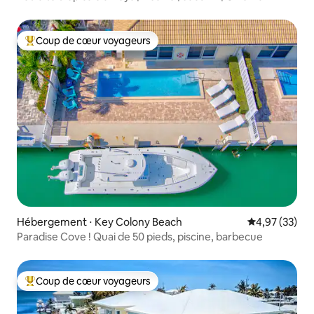
Coup de cœur voyageurs
Coups de cœur voyageurs les plus appréciés
Hébergement ⋅ Key Colony Beach
Évaluation mo
4,97 (33)
Paradise Cove ! Quai de 50 pieds, piscine, barbecue
Coup de cœur voyageurs
Coups de cœur voyageurs les plus appréciés