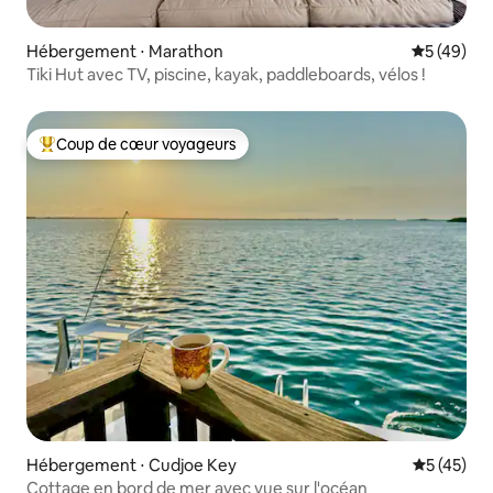
Hébergement ⋅ Marathon
Évaluation
5 (49)
Tiki Hut avec TV, piscine, kayak, paddleboards, vélos !
Coup de cœur voyageurs
Coups de cœur voyageurs les plus appréciés
Hébergement ⋅ Cudjoe Key
Évaluation
5 (45)
Cottage en bord de mer avec vue sur l'océan