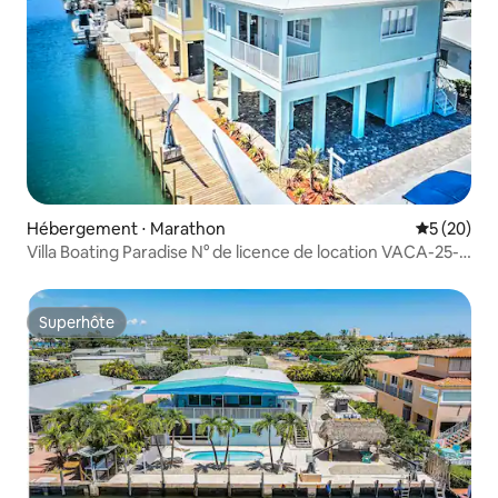
Hébergement ⋅ Marathon
Évaluation
5 (20)
Villa Boating Paradise N° de licence de location VACA-25-
124
Superhôte
Superhôte