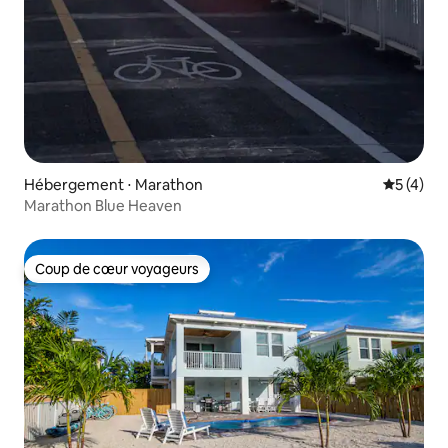
Hébergement ⋅ Marathon
Évaluatio
5 (4)
Marathon Blue Heaven
Coup de cœur voyageurs
Coup de cœur voyageurs