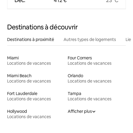
Déc.
412 €
23 °C
Destinations à découvrir
Destinations à proximité
Autres types de logements
Lie
Miami
Four Corners
Locations de vacances
Locations de vacances
Miami Beach
Orlando
Locations de vacances
Locations de vacances
Fort Lauderdale
Tampa
Locations de vacances
Locations de vacances
Hollywood
Afficher plus
Locations de vacances