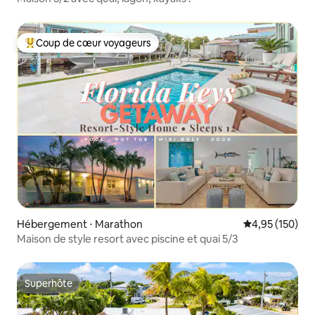
Coup de cœur voyageurs
Coups de cœur voyageurs les plus appréciés
Hébergement ⋅ Marathon
Évaluation moy
4,95 (150)
Maison de style resort avec piscine et quai 5/3
Superhôte
Superhôte