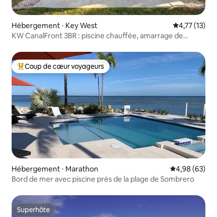
Hébergement ⋅ Key West
Évaluation mo
4,77 (13)
KW CanalFront 3BR : piscine chauffée, amarrage de
bateau, animaux acceptés
Coup de cœur voyageurs
Coups de cœur voyageurs les plus appréciés
Hébergement ⋅ Marathon
Évaluation mo
4,98 (63)
Bord de mer avec piscine près de la plage de Sombrero
Superhôte
Superhôte