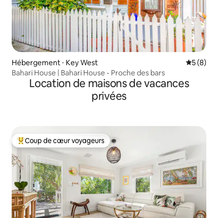
Hébergement ⋅ Key West
Évaluatio
5 (8)
Bahari House | Bahari House - Proche des bars
Location de maisons de vacances
privées
Coup de cœur voyageurs
Coups de cœur voyageurs les plus appréciés