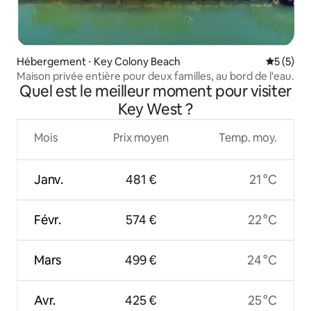
Hébergement ⋅ Key Colony Beach
Évaluatio
5 (5)
Maison privée entière pour deux familles, au bord de l'eau.
Quel est le meilleur moment pour visiter
Key West ?
Mois
Prix moyen
Temp. moy.
Janv.
481 €
21 °C
Févr.
574 €
22 °C
Mars
499 €
24 °C
Avr.
425 €
25 °C