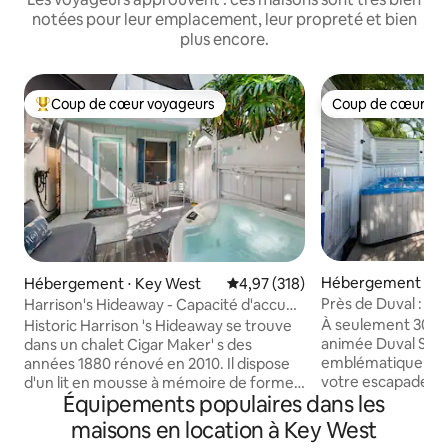
notées pour leur emplacement, leur propreté et bien
plus encore.
Coup de cœur voyageurs
Coup de cœur vo
Coups de cœur voyageurs les plus appréciés
Coup de cœur vo
Hébergement ⋅ K
Hébergement ⋅ Key West
Évaluation moyenne sur la base 
4,97 (318)
Près de Duval : jac
Harrison's Hideaway - Capacité d'accueil
emplacement de 
jusqu'à 4 personnes, canapé convertible
À seulement 30 se
Historic Harrison 's Hideaway se trouve
K & F Sl !
animée Duval Stre
dans un chalet Cigar Maker' s des
emblématique en 
années 1880 rénové en 2010. Il dispose
votre escapade id
d'un lit en mousse à mémoire de forme
Équipements populaires dans les
deux chambres, un
K size Pottery Barn, d'un canapé-lit
cuisine équipée e
complet sur mesure, d'une cuisine
maisons en location à Key West
extérieurs privés
rénovée avec comptoirs en granit, d'une