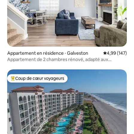
Appartement en résidence ⋅ Galveston
Évaluation moy
4,99 (147)
Appartement de 2 chambres rénové, adapté aux
familles !
Coup de cœur voyageurs
Coups de cœur voyageurs les plus appréciés