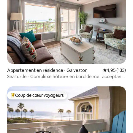
Appartement en résidence ⋅ Galveston
Évaluation moy
4,95 (133)
SeaTurtle - Complexe hôtelier en bord de mer acceptant
les chiens
Coup de cœur voyageurs
Coups de cœur voyageurs les plus appréciés