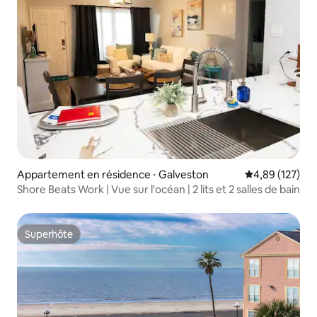
Appartement en résidence ⋅ Galveston
Évaluation moy
4,89 (127)
Shore Beats Work | Vue sur l'océan | 2 lits et 2 salles de bain
Superhôte
Superhôte