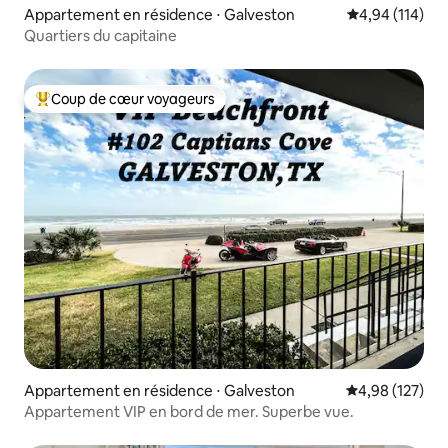
Appartement en résidence ⋅ Galveston
Évaluation moy
4,94 (114)
Quartiers du capitaine
Coup de cœur voyageurs
Coups de cœur voyageurs les plus appréciés
Appartement en résidence ⋅ Galveston
Évaluation moy
4,98 (127)
Appartement VIP en bord de mer. Superbe vue.