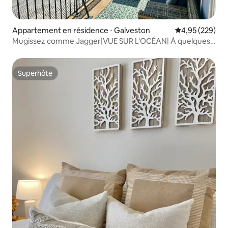
Appartement en résidence ⋅ Galveston
Évaluation moy
4,95 (229)
Mugissez comme Jagger|VUE SUR L'OCÉAN| À quelques
pas de la plage| PISCINE
Superhôte
Superhôte