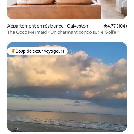
Appartement en résidence ⋅ Galveston
Évaluation moy
4,77 (104)
The Coco Mermaid « Un charmant condo sur le Golfe »
Coup de cœur voyageurs
Coups de cœur voyageurs les plus appréciés