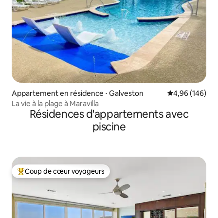
Appartement en résidence ⋅ Galveston
Évaluation moy
4,96 (146)
La vie à la plage à Maravilla
Résidences d'appartements avec
piscine
Coup de cœur voyageurs
Coups de cœur voyageurs les plus appréciés