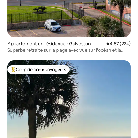
Appartement en résidence ⋅ Galveston
Évaluation moy
4,87 (224)
Superbe retraite sur la plage avec vue sur l'océan et la
piscine
Coup de cœur voyageurs
Coups de cœur voyageurs les plus appréciés