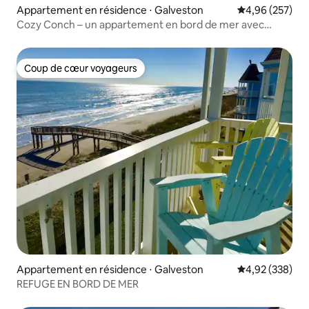
Appartement en résidence ⋅ Galveston
Évaluation moy
4,96 (257)
Cozy Conch – un appartement en bord de mer avec
toutes les commodités
Coup de cœur voyageurs
Coup de cœur voyageurs
Appartement en résidence ⋅ Galveston
Évaluation moy
4,92 (338)
REFUGE EN BORD DE MER