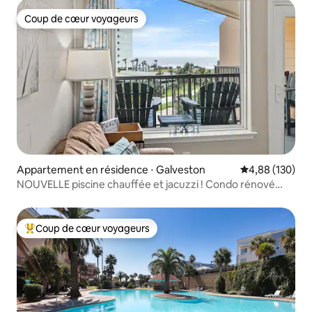
Coup de cœur voyageurs
Coup de cœur voyageurs
Appartement en résidence ⋅ Galveston
Évaluation moy
4,88 (130)
NOUVELLE piscine chauffée et jacuzzi ! Condo rénové
avec lave-linge et sèche-linge
Coup de cœur voyageurs
Coups de cœur voyageurs les plus appréciés