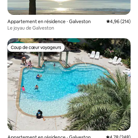
Appartement en résidence ⋅ Galveston
Évaluation moy
4,96 (214)
Le joyau de Galveston
Coup de cœur voyageurs
Coup de cœur voyageurs
Appartement en résidence ⋅ Galveston
Évaluation moy
4,78 (248)