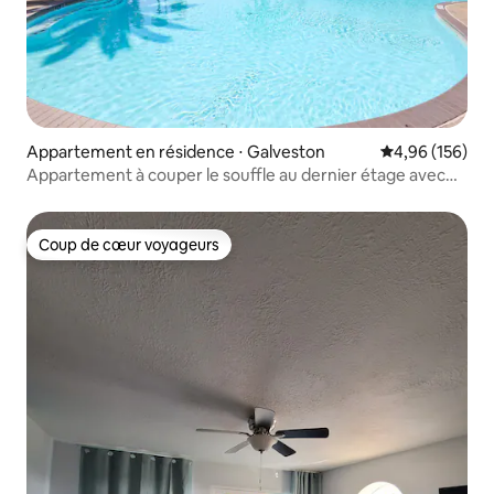
Appartement en résidence ⋅ Galveston
Évaluation moy
4,96 (156)
Appartement à couper le souffle au dernier étage avec
vue, piscine chauffée
Coup de cœur voyageurs
Coup de cœur voyageurs