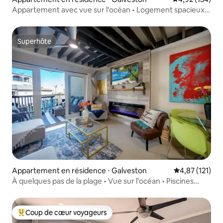
Appartement avec vue sur l'océan • Logement spacieux
de 2 chambres à Galveston
Superhôte
Superhôte
Appartement en résidence ⋅ Galveston
Évaluation moy
4,87 (121)
À quelques pas de la plage • Vue sur l’océan • Piscines
• Billy’s Bungalow
Coup de cœur voyageurs
Coups de cœur voyageurs les plus appréciés