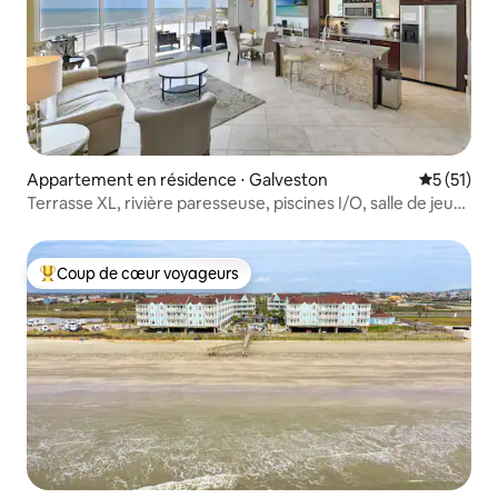
Appartement en résidence ⋅ Galveston
Évaluation
5 (51)
Terrasse XL, rivière paresseuse, piscines I/O, salle de jeux,
spa
Coup de cœur voyageurs
Coups de cœur voyageurs les plus appréciés