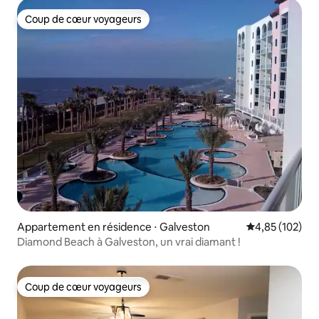
Coup de cœur voyageurs
Coup de cœur voyageurs
Appartement en résidence ⋅ Galveston
Évaluation moy
4,85 (102)
Diamond Beach à Galveston, un vrai diamant !
Coup de cœur voyageurs
Coup de cœur voyageurs