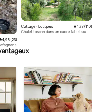
Cottage ⋅ Lucques
Évaluation moyenne sur
4,73 (110)
Chalet toscan dans un cadre fabuleux
taires : 4,98 sur 5
Évaluation moyenne sur la base de 23 commentaires : 4,96 sur 5
4,96 (23)
Garfagnana
avantageux