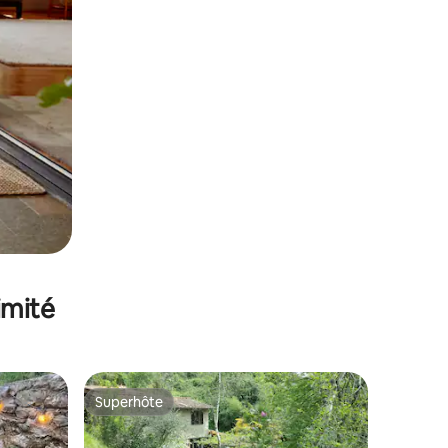
imité
Superhôte
Superhôte