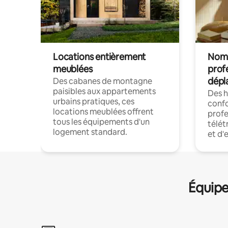
Locations entièrement
Noma
meublées
prof
dépl
Des cabanes de montagne
paisibles aux appartements
Des 
urbains pratiques, ces
confo
locations meublées offrent
profe
tous les équipements d'un
télét
logement standard.
et d'
Équipe