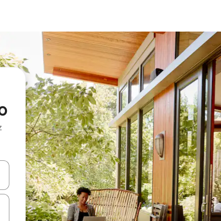
o
z
hes vers le haut et vers le bas pour les parcourir ou en appuyant et en fai