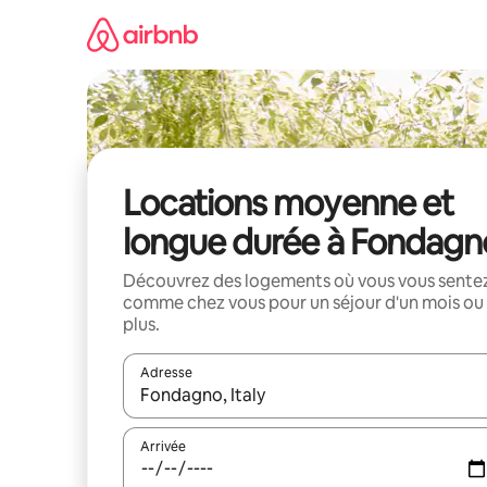
Aller
directement
au
contenu
Locations moyenne et
longue durée à Fondagn
Découvrez des logements où vous vous sente
comme chez vous pour un séjour d'un mois ou
plus.
Adresse
Lorsque les résultats s'affichent, utilisez les flèc
Arrivée