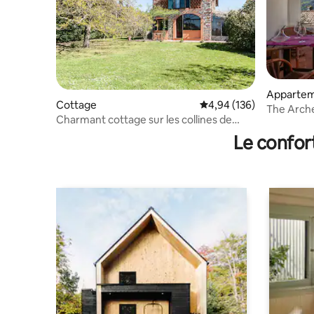
Appartem
Cottage
Évaluation moyenne sur 
4,94 (136)
The Arch
Charmant cottage sur les collines de
magnifiq
Lucques
Le confor