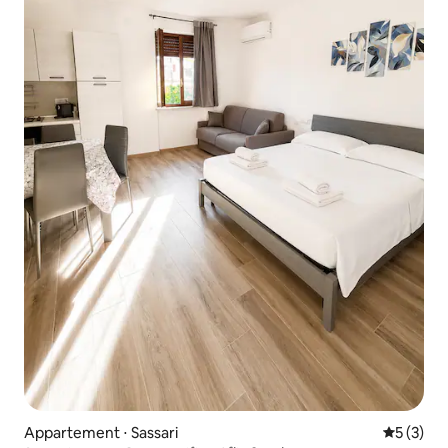
Appartement ⋅ Sassari
Évaluatio
5 (3)