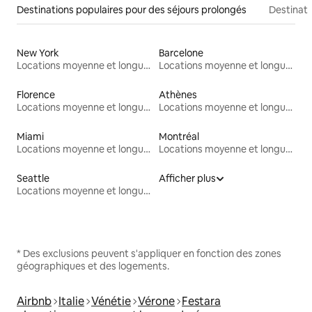
Destinations populaires pour des séjours prolongés
Destinati
New York
Barcelone
Locations moyenne et longue durée
Locations moyenne et longue durée
Florence
Athènes
Locations moyenne et longue durée
Locations moyenne et longue durée
Miami
Montréal
Locations moyenne et longue durée
Locations moyenne et longue durée
Seattle
Afficher plus
Locations moyenne et longue durée
* Des exclusions peuvent s'appliquer en fonction des zones
géographiques et des logements.
Airbnb
Italie
Vénétie
Vérone
Festara