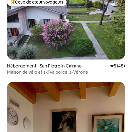
Coup de cœur voyageurs
Coups de cœur voyageurs les plus appréciés
Hébergement ⋅ San Pietro in Cairano
Évaluation
5 (48)
Maison de vélo et ski Valpolicella-Vérone