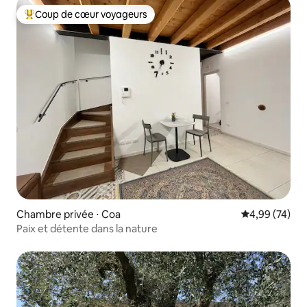
Coup de cœur voyageurs
Coups de cœur voyageurs les plus appréciés
Chambre privée ⋅ Coa
Évaluation mo
4,99 (74)
Paix et détente dans la nature