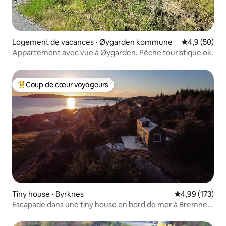
Logement de vacances ⋅ Øygarden kommune
Évaluation m
4,9 (50)
Appartement avec vue à Øygarden. Pêche touristique ok.
Coup de cœur voyageurs
Coups de cœur voyageurs les plus appréciés
Tiny house ⋅ Byrknes
Évaluation moy
4,99 (173)
Escapade dans une tiny house en bord de mer à Bremnes
Gård