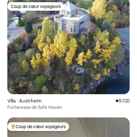
Coup de cœur voyageurs
Coup de cœur voyageurs
Villa ⋅ Austrheim
Évaluation
5 (12)
Forteresse de Safe Haven
Coup de cœur voyageurs
Coups de cœur voyageurs les plus appréciés