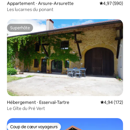
Appartement ⋅ Arsure-Arsurette
Évaluation moy
4,97 (590)
Les lucarnes du ponant
Superhôte
Superhôte
Hébergement ⋅ Esserval-Tartre
Évaluation moy
4,94 (172)
Le Gîte du Pré Vert
Coup de cœur voyageurs
Coup de cœur voyageurs