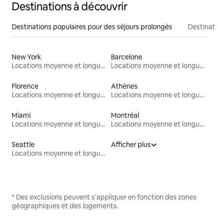
Destinations à découvrir
Destinations populaires pour des séjours prolongés
Destinati
New York
Barcelone
Locations moyenne et longue durée
Locations moyenne et longue durée
Florence
Athènes
Locations moyenne et longue durée
Locations moyenne et longue durée
Miami
Montréal
Locations moyenne et longue durée
Locations moyenne et longue durée
Seattle
Afficher plus
Locations moyenne et longue durée
* Des exclusions peuvent s'appliquer en fonction des zones
géographiques et des logements.