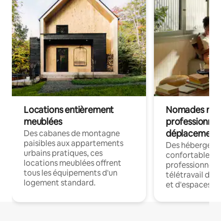
Locations entièrement
Nomades num
meublées
professionnel
déplacement
Des cabanes de montagne
paisibles aux appartements
Des hébergem
urbains pratiques, ces
confortables p
locations meublées offrent
professionnels
tous les équipements d'un
télétravail dis
logement standard.
et d'espaces de