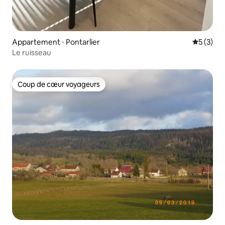
Appartement ⋅ Pontarlier
Évaluatio
5 (3)
Le ruisseau
Coup de cœur voyageurs
Coup de cœur voyageurs