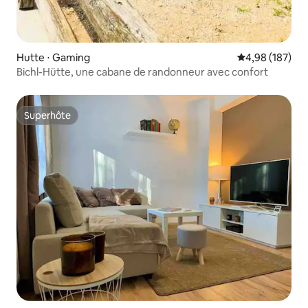
Hutte ⋅ Gaming
Évaluation moy
4,98 (187)
Bichl-Hütte, une cabane de randonneur avec confort
Superhôte
Superhôte