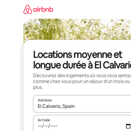
Aller
directement
au
contenu
Locations moyenne et
longue durée à El Calvari
Découvrez des logements où vous vous sente
comme chez vous pour un séjour d'un mois ou
plus.
Adresse
Lorsque les résultats s'affichent, utilisez les flèc
Arrivée