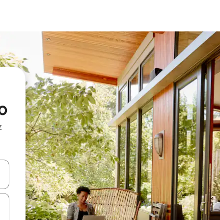
o
z
hes vers le haut et vers le bas pour les parcourir ou en appuyant et en fai