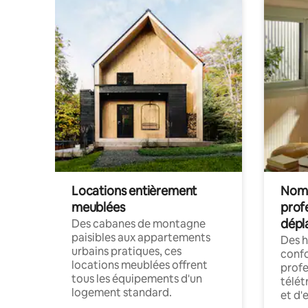
Locations entièrement
Noma
meublées
prof
dépl
Des cabanes de montagne
paisibles aux appartements
Des 
urbains pratiques, ces
confo
locations meublées offrent
profe
tous les équipements d'un
télét
logement standard.
et d'