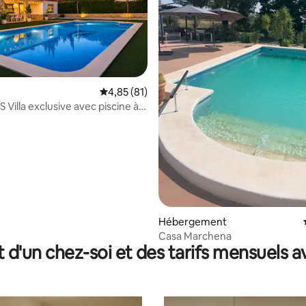
Évaluation moyenne sur la base de 81 comme
4,85 (81)
Villa exclusive avec piscine à
 la base de 92 commentaires : 4,97 sur 5
Hébergement
Casa Marchena
t d'un chez-soi et des tarifs mensuels 