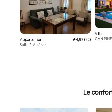
Villa
CAN PINES 
Appartement
Évaluation moyenne sur
4,97 (92)
Séville
Suite El Alcázar
Le confor