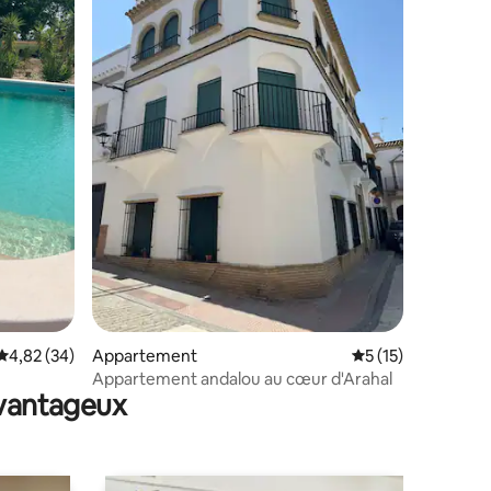
ntaires : 4,85 sur 5
Évaluation moyenne sur la base de 34 commentaires : 4,82 sur 5
4,82 (34)
Appartement
Évaluation moyenne
5 (15)
Appartement andalou au cœur d'Arahal
avantageux