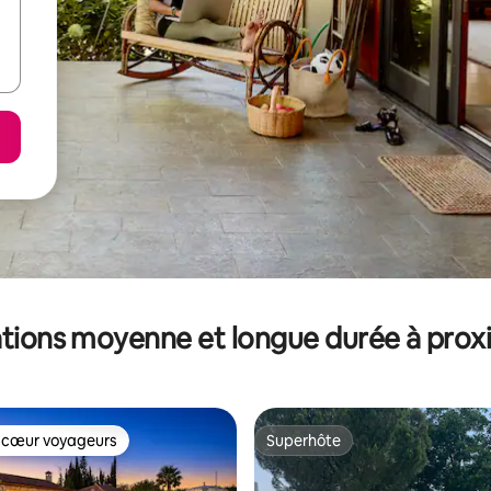
tions moyenne et longue durée à prox
 cœur voyageurs
Superhôte
 cœur voyageurs
Superhôte