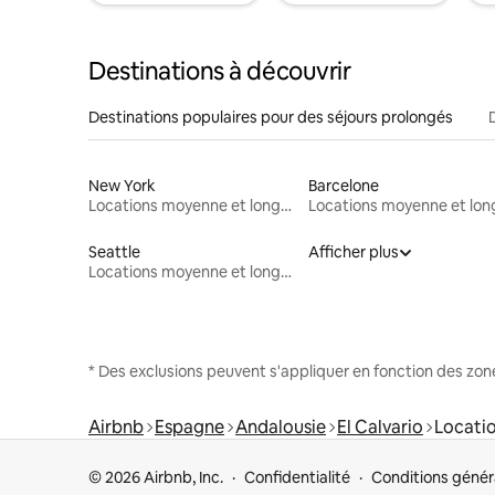
Destinations à découvrir
Destinations populaires pour des séjours prolongés
New York
Barcelone
Locations moyenne et longue durée
Seattle
Afficher plus
Locations moyenne et longue durée
* Des exclusions peuvent s'appliquer en fonction des zo
Airbnb
Espagne
Andalousie
El Calvario
Locati
© 2026 Airbnb, Inc.
Confidentialité
Conditions génér