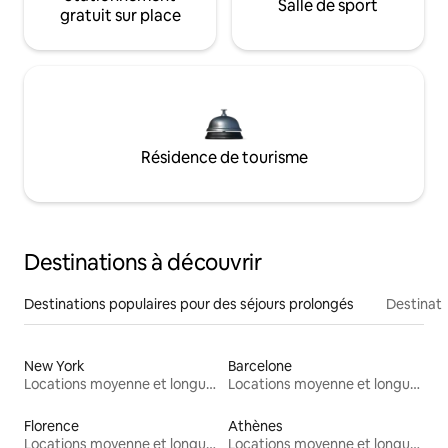
Salle de sport
gratuit sur place
Résidence de tourisme
Destinations à découvrir
Destinations populaires pour des séjours prolongés
Destinati
New York
Barcelone
Locations moyenne et longue durée
Locations moyenne et longue durée
Florence
Athènes
Locations moyenne et longue durée
Locations moyenne et longue durée