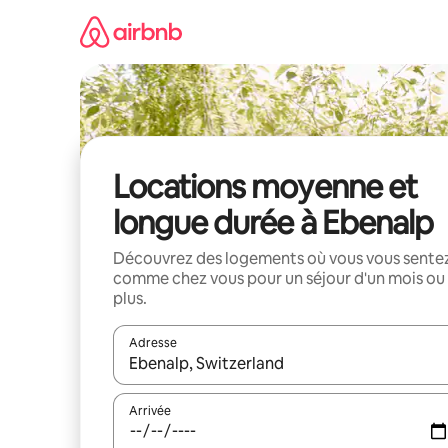
Aller
directement
au
contenu
Locations moyenne et
longue durée à Ebenalp
Découvrez des logements où vous vous sente
comme chez vous pour un séjour d'un mois ou
plus.
Adresse
Lorsque les résultats s'affichent, utilisez les flèc
Arrivée