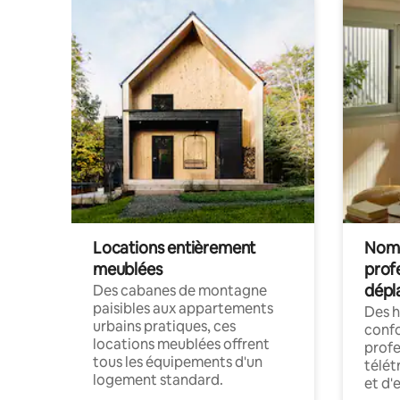
Locations entièrement
Noma
meublées
prof
dépl
Des cabanes de montagne
paisibles aux appartements
Des 
urbains pratiques, ces
confo
locations meublées offrent
profe
tous les équipements d'un
télét
logement standard.
et d'