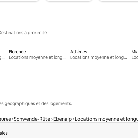
Destinations à proximité
Florence
Athènes
Mi
Locations moyenne et longue durée
Locations moyenne et longue durée
Locations moyenne et longue durée
nes géographiques et des logements.
eures
Schwende-Rüte
Ebenalp
Locations moyenne et long
ales