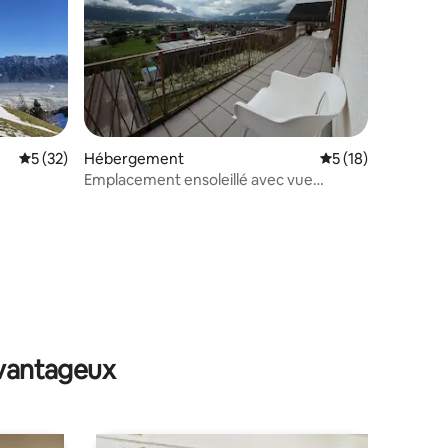
mmentaires : 5 sur 5
Évaluation moyenne sur la base de 32 commentaires : 5 sur 5
5 (32)
Hébergement
Évaluation moyenne
5 (18)
Emplacement ensoleillé avec vue
dégagée
avantageux