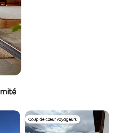
imité
Coup de cœur voyageurs
lus appréciés
Coup de cœur voyageurs