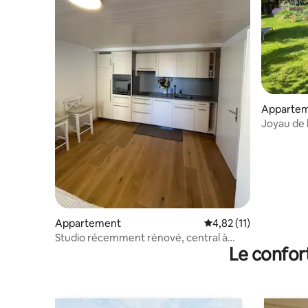
Apparte
Joyau de l
- Saxer L
Appartement
Évaluation moyenne su
4,82 (11)
Studio récemment rénové, central à
Le confor
Appenzell