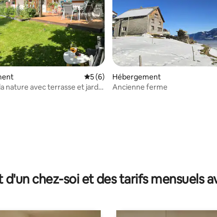
ment
Évaluation moyenne sur la base de 6 co
5 (6)
Hébergement
a nature avec terrasse et jardin
Ancienne ferme
ücke
r la base de 11 commentaires : 4,82 sur 5
t d'un chez-soi et des tarifs mensuels 