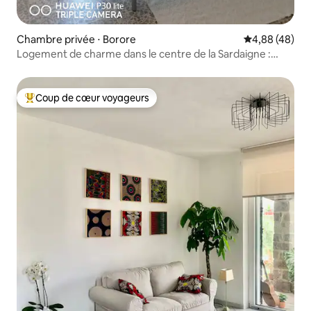
Chambre privée ⋅ Borore
Évaluation mo
4,88 (48)
Logement de charme dans le centre de la Sardaigne :
Borore
Coup de cœur voyageurs
Coups de cœur voyageurs les plus appréciés