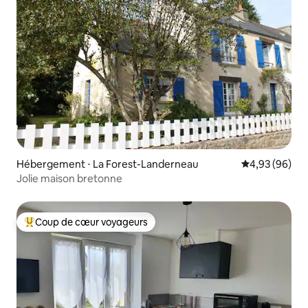
Hébergement ⋅ La Forest-Landerneau
Évaluation mo
4,93 (96)
Jolie maison bretonne
Coup de cœur voyageurs
Coups de cœur voyageurs les plus appréciés