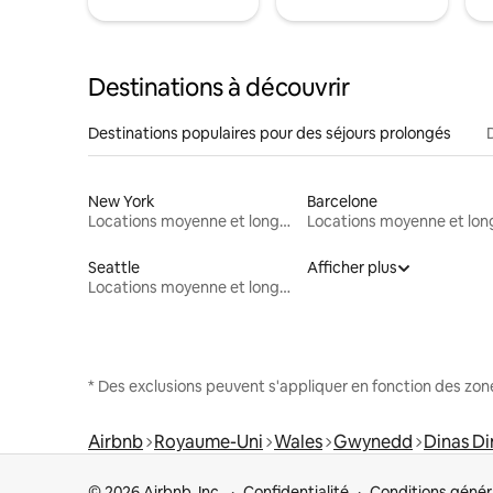
Destinations à découvrir
Destinations populaires pour des séjours prolongés
New York
Barcelone
Locations moyenne et longue durée
Seattle
Afficher plus
Locations moyenne et longue durée
* Des exclusions peuvent s'appliquer en fonction des zo
Airbnb
Royaume-Uni
Wales
Gwynedd
Dinas Di
© 2026 Airbnb, Inc.
Confidentialité
Conditions génér