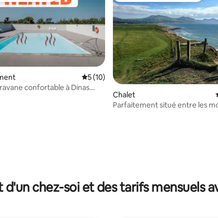
ment
Évaluation moyenne sur la base de 10 co
5 (10)
 la base de 40 commentaires : 4,98 sur 5
caravane confortable à Dinas
Chalet
Pour 6 personnes
Parfaitement situé entre les 
et la mer
t d'un chez-soi et des tarifs mensuels 