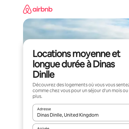
Aller
directement
au
contenu
Locations moyenne et
longue durée à Dinas
Dinlle
Découvrez des logements où vous vous sente
comme chez vous pour un séjour d'un mois ou
plus.
Adresse
Lorsque les résultats s'affichent, utilisez les flèc
Arrivée