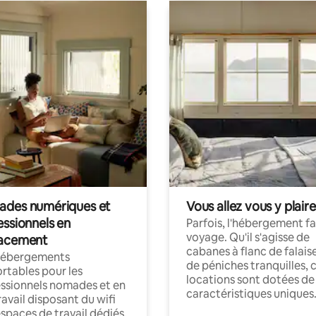
des numériques et
Vous allez vous y plaire
essionnels en
Parfois, l'hébergement fai
voyage. Qu'il s'agisse de
acement
cabanes à flanc de falais
hébergements
de péniches tranquilles, 
rtables pour les
locations sont dotées de
ssionnels nomades et en
caractéristiques uniques
ravail disposant du wifi
espaces de travail dédiés.