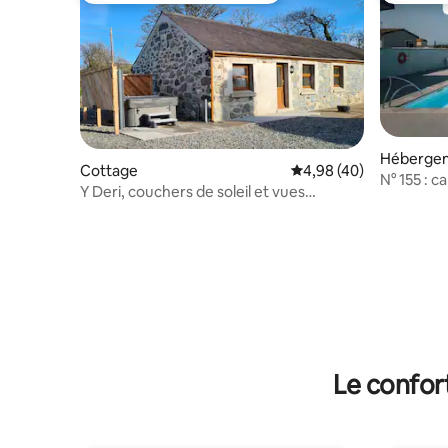
Héberge
Cottage
Évaluation moyenne sur
4,98 (40)
N° 155 : 
Y Deri, couchers de soleil et vues
Dinlle – 
fantastiques près de Snowdonia.
Le confor