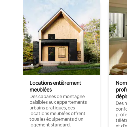
Locations entièrement
Noma
meublées
prof
dépl
Des cabanes de montagne
paisibles aux appartements
Des 
urbains pratiques, ces
confo
locations meublées offrent
profe
tous les équipements d'un
télét
logement standard.
et d'