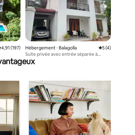
ntaires : 4,93 sur 5
valuation moyenne sur la base de 197 commentaires : 4,91 sur 5
4,91 (197)
Hébergement ⋅ Balagolla
Évaluation moyenn
5 (4)
Suite privée avec entrée séparée à
avantageux
Kandy