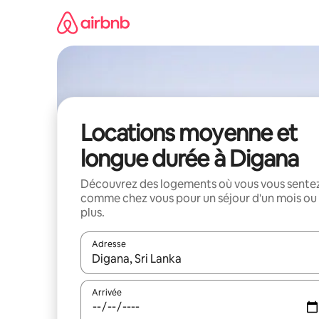
Aller
directement
au
contenu
Locations moyenne et
longue durée à Digana
Découvrez des logements où vous vous sente
comme chez vous pour un séjour d'un mois ou
plus.
Adresse
Lorsque les résultats s'affichent, utilisez les flèc
Arrivée