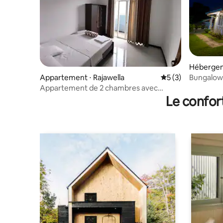
Hébergem
Bungalow
Appartement ⋅ Rajawella
Évaluation moyenn
5 (3)
Appartement de 2 chambres avec
balcon
Le confor