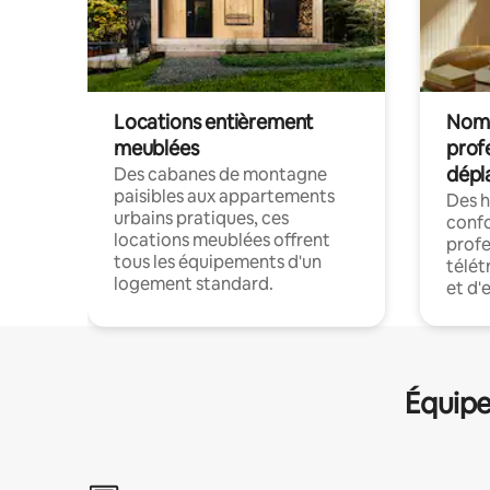
Locations entièrement
Noma
meublées
prof
dépl
Des cabanes de montagne
paisibles aux appartements
Des 
urbains pratiques, ces
confo
locations meublées offrent
profe
tous les équipements d'un
télét
logement standard.
et d'
Équipe