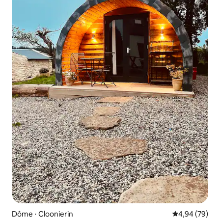
Dôme ⋅ Cloonierin
Évaluation mo
4,94 (79)