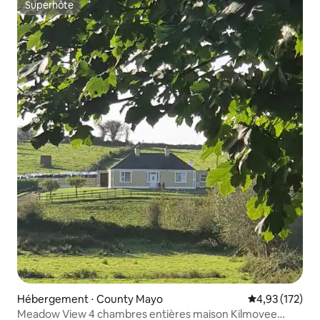
Superhôte
Superhôte
Hébergement ⋅ County Mayo
Évaluation moy
4,93 (172)
Meadow View 4 chambres entières maison Kilmovee