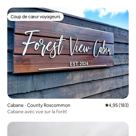
Co.Mayo
Coup de cœur voyageurs
Coup de cœur voyageurs
Cabane ⋅ County Roscommon
Évaluation moy
4,95 (183)
Cabane avec vue sur la forêt