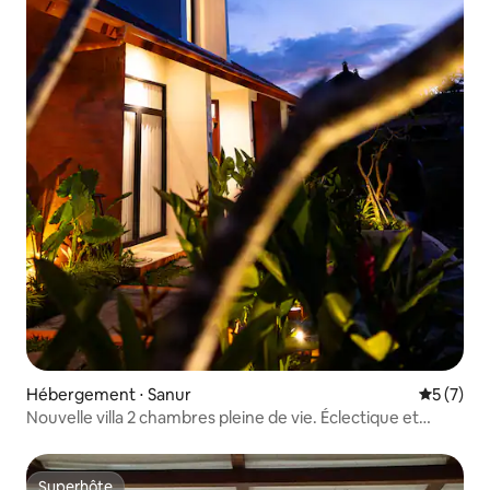
Hébergement ⋅ Sanur
Évaluatio
5 (7)
Nouvelle villa 2 chambres pleine de vie. Éclectique et
chaleureuse
Superhôte