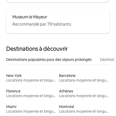
Museum le Mayeur
Recommandé par 79 habitants
Destinations à découvrir
Destinations populaires pour des séjours prolongés
Destinati
New York
Barcelone
Locations moyenne et longue durée
Locations moyenne et longue durée
Florence
Athènes
Locations moyenne et longue durée
Locations moyenne et longue durée
Miami
Montréal
Locations moyenne et longue durée
Locations moyenne et longue durée