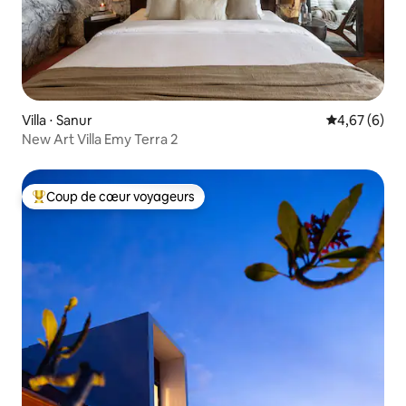
Villa ⋅ Sanur
Évaluation m
4,67 (6)
New Art Villa Emy Terra 2
Coup de cœur voyageurs
Coups de cœur voyageurs les plus appréciés