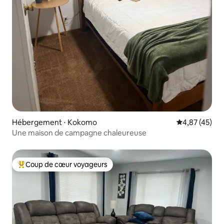
Hébergement ⋅ Kokomo
Évaluation mo
4,87 (45)
Une maison de campagne chaleureuse
Coup de cœur voyageurs
Coups de cœur voyageurs les plus appréciés