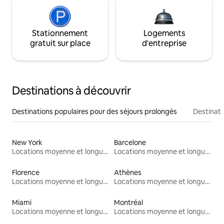
Stationnement
Logements
gratuit sur place
d'entreprise
Destinations à découvrir
Destinations populaires pour des séjours prolongés
Destinati
New York
Barcelone
Locations moyenne et longue durée
Locations moyenne et longue durée
Florence
Athènes
Locations moyenne et longue durée
Locations moyenne et longue durée
Miami
Montréal
Locations moyenne et longue durée
Locations moyenne et longue durée