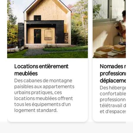
Locations entièrement
Nomades num
meublées
professionnel
déplacement
Des cabanes de montagne
paisibles aux appartements
Des hébergem
urbains pratiques, ces
confortables p
locations meublées offrent
professionnels
tous les équipements d'un
télétravail dis
logement standard.
et d'espaces de