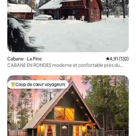
Cabane ⋅ La Pine
Évaluation moy
4,91 (132)
CABANE EN RONDES moderne et confortable près du
parc d'État de La Pine
Coup de cœur voyageurs
Coups de cœur voyageurs les plus appréciés