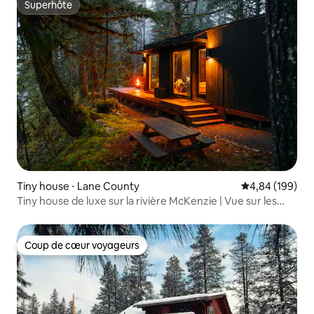
Superhôte
Superhôte
Tiny house ⋅ Lane County
Évaluation moy
4,84 (199)
Tiny house de luxe sur la rivière McKenzie | Vue sur les
rapides !
Coup de cœur voyageurs
Coup de cœur voyageurs