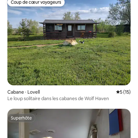
Coup de cœur voyageurs
Coup de cœur voyageurs
Cabane ⋅ Lovell
Évaluation
5 (15)
Le loup solitaire dans les cabanes de Wolf Haven
Superhôte
Superhôte