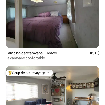
Camping-car/caravane ⋅ Deaver
Évaluatio
5 (5)
La caravane confortable
Coup de cœur voyageurs
Coups de cœur voyageurs les plus appréciés