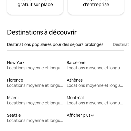
gratuit sur place
d'entreprise
Destinations à découvrir
Destinations populaires pour des séjours prolongés
Destinati
New York
Barcelone
Locations moyenne et longue durée
Locations moyenne et longue durée
Florence
Athènes
Locations moyenne et longue durée
Locations moyenne et longue durée
Miami
Montréal
Locations moyenne et longue durée
Locations moyenne et longue durée
Seattle
Afficher plus
Locations moyenne et longue durée