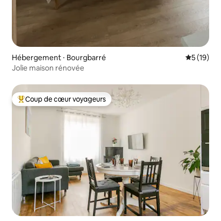
Hébergement ⋅ Bourgbarré
Évaluation
5 (19)
Jolie maison rénovée
Coup de cœur voyageurs
Coups de cœur voyageurs les plus appréciés