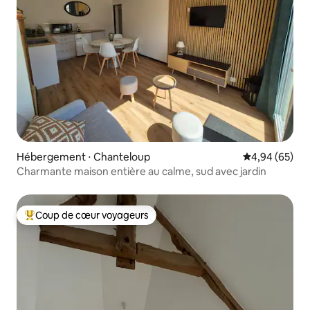
Hébergement ⋅ Chanteloup
Évaluation mo
4,94 (65)
Charmante maison entière au calme, sud avec jardin
Coup de cœur voyageurs
Coups de cœur voyageurs les plus appréciés