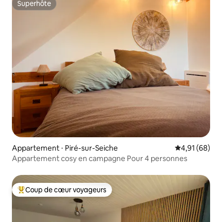
Superhôte
Superhôte
Appartement ⋅ Piré-sur-Seiche
Évaluation mo
4,91 (68)
Appartement cosy en campagne Pour 4 personnes
Coup de cœur voyageurs
Coups de cœur voyageurs les plus appréciés