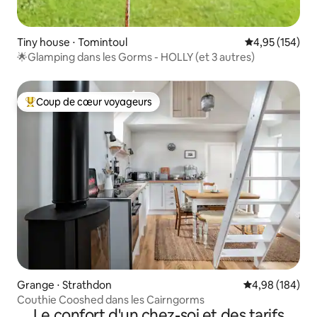
Tiny house ⋅ Tomintoul
Évaluation moy
4,95 (154)
🌟Glamping dans les Gorms - HOLLY (et 3 autres)
Coup de cœur voyageurs
Coups de cœur voyageurs les plus appréciés
Grange ⋅ Strathdon
Évaluation moy
4,98 (184)
Couthie Cooshed dans les Cairngorms
Le confort d'un chez-soi et des tarifs