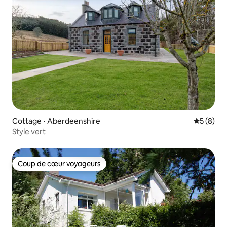
Cottage ⋅ Aberdeenshire
Évaluatio
5 (8)
Style vert
Coup de cœur voyageurs
Coup de cœur voyageurs