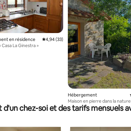
ent en résidence
Évaluation moyenne sur la base de 33 commen
4,94 (33)
« Casa La Ginestra »
sur la base de 24 commentaires : 5 sur 5
Hébergement
Maison en pierre dans la nature
t d'un chez-soi et des tarifs mensuels 