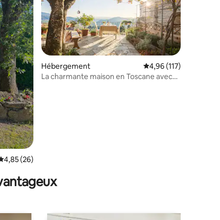
taires : 4,94 sur 5
Hébergement
Évaluation moyenne sur
4,96 (117)
La charmante maison en Toscane avec
vue imprenable
Évaluation moyenne sur la base de 26 commentaires : 4,85 sur 5
4,85 (26)
avantageux