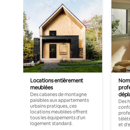
Locations entièrement
Noma
meublées
prof
dépl
Des cabanes de montagne
paisibles aux appartements
Des 
urbains pratiques, ces
confo
locations meublées offrent
profe
tous les équipements d'un
télét
logement standard.
et d'