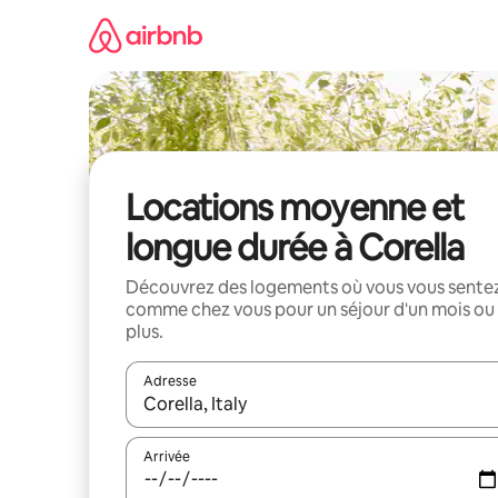
Aller
directement
au
contenu
Locations moyenne et
longue durée à Corella
Découvrez des logements où vous vous sente
comme chez vous pour un séjour d'un mois ou
plus.
Adresse
Lorsque les résultats s'affichent, utilisez les flèc
Arrivée