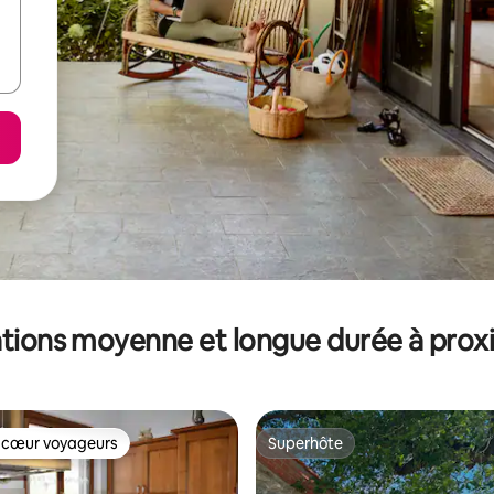
tions moyenne et longue durée à prox
 cœur voyageurs
Superhôte
 cœur voyageurs
Superhôte