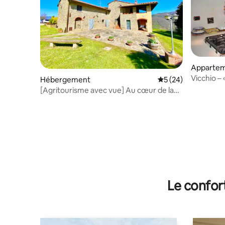
Appartem
Vicchio – 
Hébergement
Évaluation moyenne 
5 (24)
[Agritourisme avec vue] Au cœur de la
Toscane
Le confor