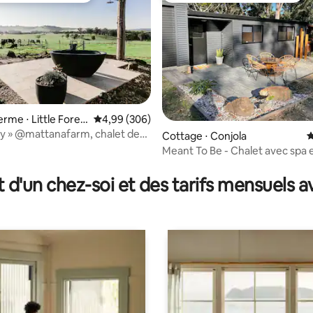
 la base de 412 commentaires : 4,86 sur 5
ferme ⋅ Little Fores
Évaluation moyenne sur la base de 306 commen
4,99 (306)
ry » @mattanafarm, chalet de
Cottage ⋅ Conjola
É
es
Meant To Be - Chalet avec spa 
au lac
t d'un chez-soi et des tarifs mensuels 