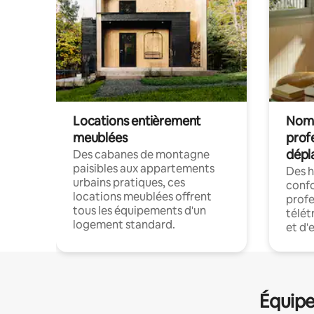
Locations entièrement
Noma
meublées
prof
dépl
Des cabanes de montagne
paisibles aux appartements
Des 
urbains pratiques, ces
confo
locations meublées offrent
profe
tous les équipements d'un
télét
logement standard.
et d'
Équipe