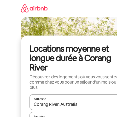
Aller
directement
au
contenu
Locations moyenne et
longue durée à Corang
River
Découvrez des logements où vous vous sente
comme chez vous pour un séjour d'un mois ou
plus.
Adresse
Lorsque les résultats s'affichent, utilisez les flèc
Arrivée