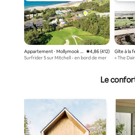
Appartement ⋅ Mollymook B
Évaluation moyenne sur
4,86 (412)
Gîte à la 
each
t
Surfrider 5 sur Mitchell - en bord de mer
« The Dai
2 chambr
Le confor