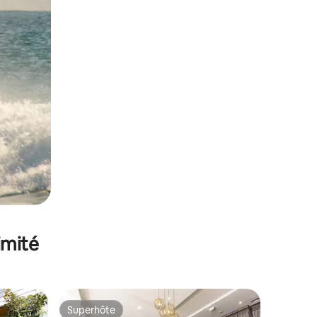
imité
Superhôte
lus appréciés
Superhôte