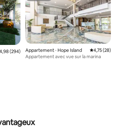
Appartement ⋅ Hope Island
Évaluation moyenne su
4,75 (28)
taires : 4,84 sur 5
valuation moyenne sur la base de 294 commentaires : 4,98 sur 5
4,98 (294)
Appartement avec vue sur la marina
avantageux