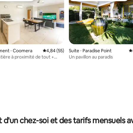
ent ⋅ Coomera
Évaluation moyenne sur la base de 55 commen
4,84 (55)
Suite ⋅ Paradise Point
É
tière à proximité de tout +
Un pavillon au paradis
thème
 la base de 123 commentaires : 4,81 sur 5
t d'un chez-soi et des tarifs mensuels 