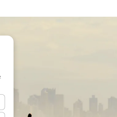
z
hes vers le haut et vers le bas pour les parcourir ou en appuyant et en fai