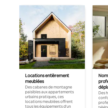
Locations entièrement
Noma
meublées
prof
dépl
Des cabanes de montagne
paisibles aux appartements
Des 
urbains pratiques, ces
confo
locations meublées offrent
profe
tous les équipements d'un
télét