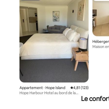
Hébergem
Maison en
parcs à 
Appartement ⋅ Hope Island
Évaluation moyenne sur
4,81 (123)
Hope Harbour Hotel au bord de la
Le confor
piscine !