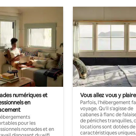
des numériques et
Vous allez vous y plaire
essionnels en
Parfois, l'hébergement fai
voyage. Qu'il s'agisse de
acement
cabanes à flanc de falais
hébergements
de péniches tranquilles, 
rtables pour les
locations sont dotées de
ssionnels nomades et en
caractéristiques uniques
ravail disposant du wifi