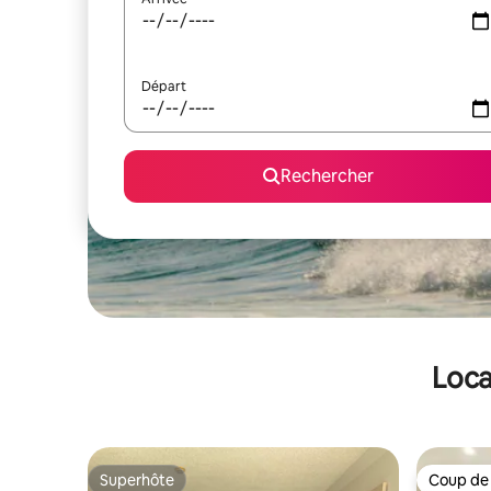
Départ
Rechercher
Loca
Superhôte
Coup de
Superhôte
Coup de