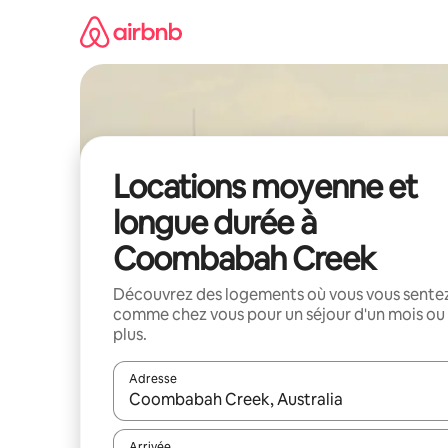
Aller
directement
au
contenu
Locations moyenne et
longue durée à
Coombabah Creek
Découvrez des logements où vous vous sente
comme chez vous pour un séjour d'un mois ou
plus.
Adresse
Lorsque les résultats s'affichent, utilisez les flèc
Arrivée