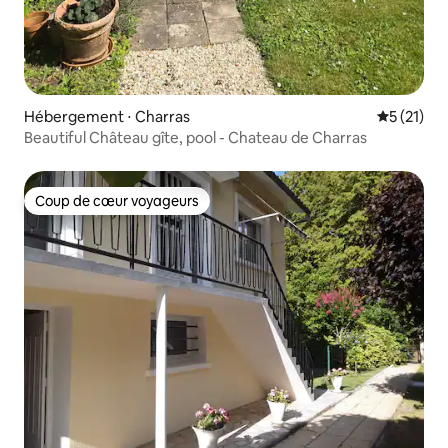
Hébergement ⋅ Charras
Évaluation
5 (21)
Beautiful Château gîte, pool - Chateau de Charras
Coup de cœur voyageurs
Coup de cœur voyageurs