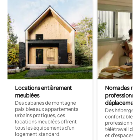
Locations entièrement
Nomades num
meublées
professionnel
déplacement
Des cabanes de montagne
paisibles aux appartements
Des hébergem
urbains pratiques, ces
confortables p
locations meublées offrent
professionnels
tous les équipements d'un
télétravail dis
logement standard.
et d'espaces de