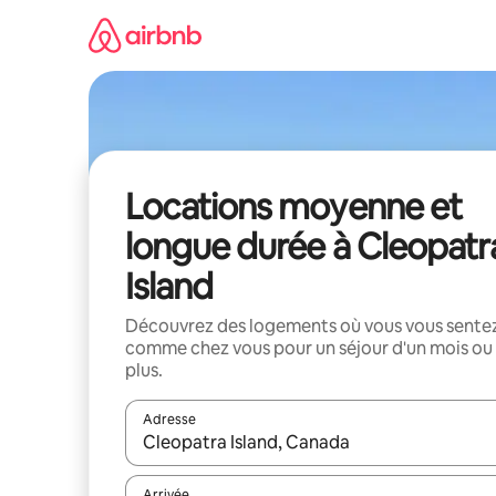
Aller
directement
au
contenu
Locations moyenne et
longue durée à Cleopatr
Island
Découvrez des logements où vous vous sente
comme chez vous pour un séjour d'un mois ou
plus.
Adresse
Lorsque les résultats s'affichent, utilisez les flèc
Arrivée