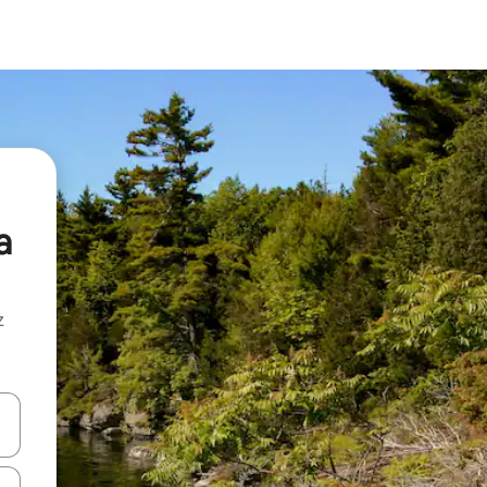
a
z
hes vers le haut et vers le bas pour les parcourir ou en appuyant et en fai