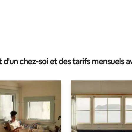
 la base de 35 commentaires : 4,94 sur 5
t d'un chez-soi et des tarifs mensuels 