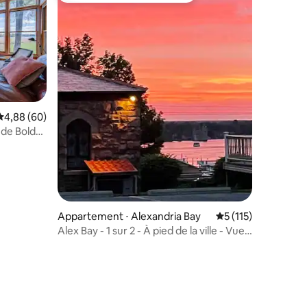
Évaluation moyenne sur la base de 60 commentaires : 4,88 sur 5
4,88 (60)
de Boldt,
ntaires : 4,89 sur 5
Appartement ⋅ Alexandria Bay
Évaluation moyenne 
5 (115)
Alex Bay - 1 sur 2 - À pied de la ville - Vue
sur la rivière