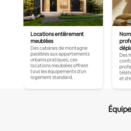
Locations entièrement
Noma
meublées
prof
dépl
Des cabanes de montagne
paisibles aux appartements
Des 
urbains pratiques, ces
confo
locations meublées offrent
profe
tous les équipements d'un
télét
logement standard.
et d'
Équipe