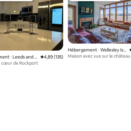
Hébergement ⋅ Wellesley Isla
nd
Maison avec vue sur le château 
ent ⋅ Leeds and t
Évaluation moyenne sur la base de 135 comme
4,89 (135)
aux Mille-Îles
nd Islands
u cœur de Rockport