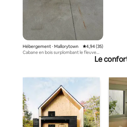
Hébergement ⋅ Mallorytown
Évaluation moyenne sur
4,94 (35)
Cabane en bois surplombant le fleuve
Le confor
Saint-Laurent