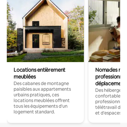
Locations entièrement
Nomades num
meublées
professionnel
déplacement
Des cabanes de montagne
paisibles aux appartements
Des hébergem
urbains pratiques, ces
confortables p
locations meublées offrent
professionnels
tous les équipements d'un
télétravail dis
logement standard.
et d'espaces de