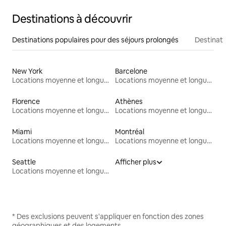
Destinations à découvrir
Destinations populaires pour des séjours prolongés
Destinati
New York
Barcelone
Locations moyenne et longue durée
Locations moyenne et longue durée
Florence
Athènes
Locations moyenne et longue durée
Locations moyenne et longue durée
Miami
Montréal
Locations moyenne et longue durée
Locations moyenne et longue durée
Seattle
Afficher plus
Locations moyenne et longue durée
* Des exclusions peuvent s'appliquer en fonction des zones
géographiques et des logements.