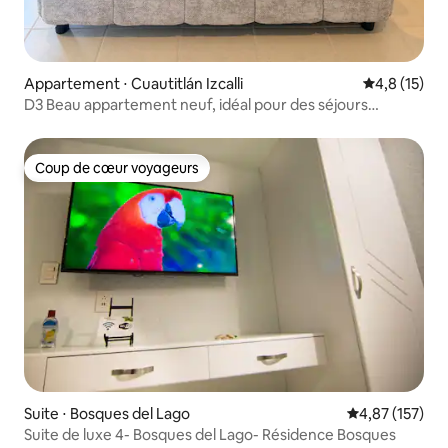
Appartement ⋅ Cuautitlán Izcalli
Évaluation m
4,8 (15)
D3 Beau appartement neuf, idéal pour des séjours
confortables.
Coup de cœur voyageurs
Coup de cœur voyageurs
Suite ⋅ Bosques del Lago
Évaluation moy
4,87 (157)
Suite de luxe 4- Bosques del Lago- Résidence Bosques