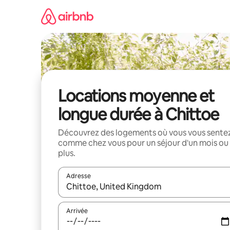
Aller
directement
au
contenu
Locations moyenne et
longue durée à Chittoe
Découvrez des logements où vous vous sente
comme chez vous pour un séjour d'un mois ou
plus.
Adresse
Lorsque les résultats s'affichent, utilisez les flèc
Arrivée