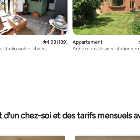
Évaluation moyenne sur la base de 189 commen
4,93 (189)
Appartement
 studio isolée, chiens
Annexe rurale avec stationne
 Wiltshire
 la base de 476 commentaires : 4,81 sur 5
t d'un chez-soi et des tarifs mensuels 