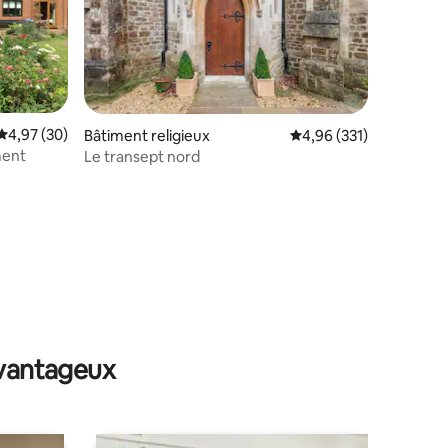
taires : 4,93 sur 5
Évaluation moyenne sur la base de 30 commentaires : 4,97 sur 5
4,97 (30)
Bâtiment religieux
Évaluation moyenne sur
4,96 (331)
ment
Le transept nord
avantageux