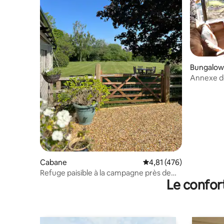
Bungalow
Annexe de
acceptés,
Cabane
Évaluation moyenne sur
4,81 (476)
Refuge paisible à la campagne près de
Le confor
Bowood et de Bath