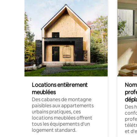
Locations entièrement
Noma
meublées
prof
dépl
Des cabanes de montagne
paisibles aux appartements
Des 
urbains pratiques, ces
confo
locations meublées offrent
profe
tous les équipements d'un
télét
logement standard.
et d'