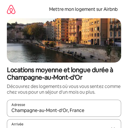
Aller
directement
Mettre mon logement sur Airbnb
au
contenu
Locations moyenne et longue durée à
Champagne-au-Mont-d'Or
Découvrez des logements où vous vous sentez comme
chez vous pour un séjour d'un mois ou plus.
Adresse
Lorsque les résultats s'affichent, utilisez les flèches vers le hau
Arrivée