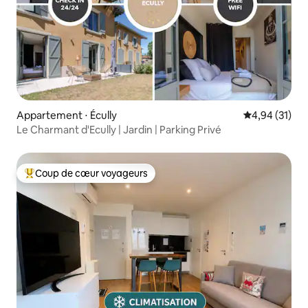
Appartement ⋅ Écully
Évaluation mo
4,94 (31)
Le Charmant d'Ecully | Jardin | Parking Privé
Coup de cœur voyageurs
Coups de cœur voyageurs les plus appréciés