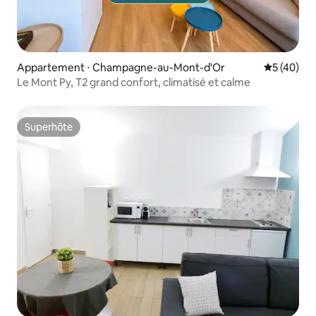
Appartement ⋅ Champagne-au-Mont-d'Or
Évaluation
5 (40)
Le Mont Py, T2 grand confort, climatisé et calme
Superhôte
Superhôte