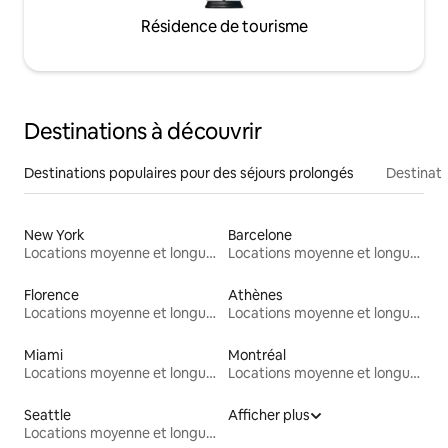
Résidence de tourisme
Destinations à découvrir
Destinations populaires pour des séjours prolongés
Destinati
New York
Barcelone
Locations moyenne et longue durée
Locations moyenne et longue durée
Florence
Athènes
Locations moyenne et longue durée
Locations moyenne et longue durée
Miami
Montréal
Locations moyenne et longue durée
Locations moyenne et longue durée
Seattle
Afficher plus
Locations moyenne et longue durée