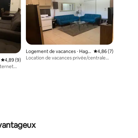
Logement de vacances ⋅ Hagå
Évaluation moyenne s
4,86 (7)
tña
Location de vacances privée/centrale
Évaluation moyenne sur la base de 9 commentaires : 4,89 sur 5
4,89 (9)
d'une chambre !
nternet
mmentaires : 5 sur 5
avantageux