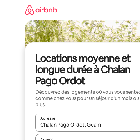
Aller
directement
au
contenu
Locations moyenne et
longue durée à Chalan
Pago Ordot
Découvrez des logements où vous vous sente
comme chez vous pour un séjour d'un mois ou
plus.
Adresse
Lorsque les résultats s'affichent, utilisez les flèc
Arrivée