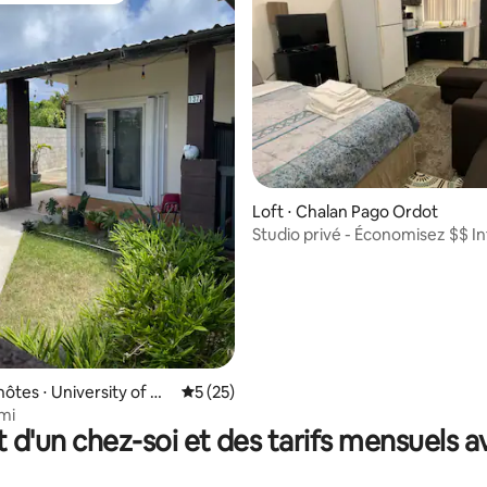
e sur la base de 4 commentaires : 5 sur 5
Loft ⋅ Chalan Pago Ordot
Studio privé - Économisez $$ I
gratuit et parking
hôtes ⋅ University of Gu
Évaluation moyenne sur la base de 25 co
5 (25)
mi
t d'un chez-soi et des tarifs mensuels 