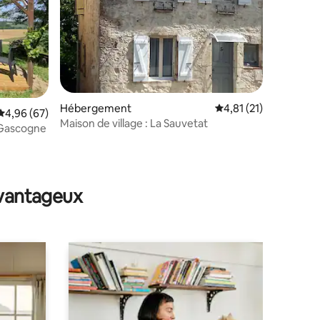
Hébergement
Évaluation moyenne su
4,81 (21)
Évaluation moyenne sur la base de 67 commentaires : 4,96 sur 5
4,96 (67)
Maison de village : La Sauvetat
 Gascogne
taires : 4,94 sur 5
avantageux