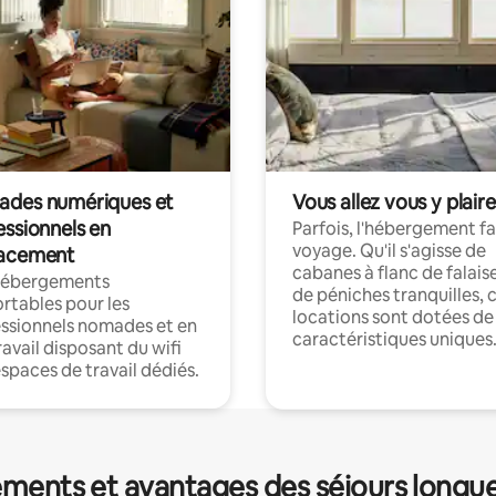
des numériques et
Vous allez vous y plaire
essionnels en
Parfois, l'hébergement fai
voyage. Qu'il s'agisse de
acement
cabanes à flanc de falais
hébergements
de péniches tranquilles, 
rtables pour les
locations sont dotées de
ssionnels nomades et en
caractéristiques uniques
ravail disposant du wifi
espaces de travail dédiés.
ments et avantages des séjours longu