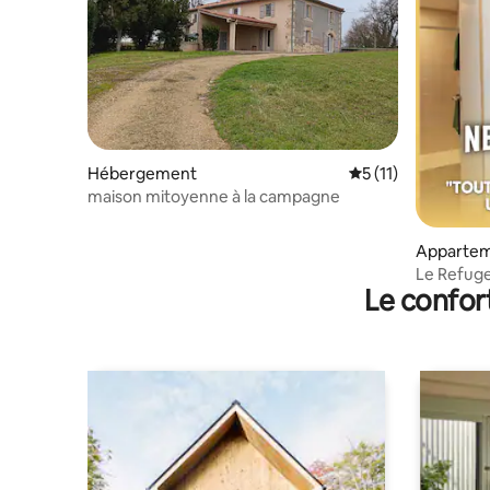
Hébergement
Évaluation moyenne
5 (11)
maison mitoyenne à la campagne
Apparte
Le Refuge
Le confor
Élégance