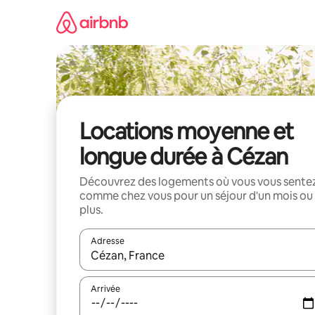
Aller
directement
au
contenu
Locations moyenne et
longue durée à Cézan
Découvrez des logements où vous vous sente
comme chez vous pour un séjour d'un mois ou
plus.
Adresse
Lorsque les résultats s'affichent, utilisez les flèc
Arrivée