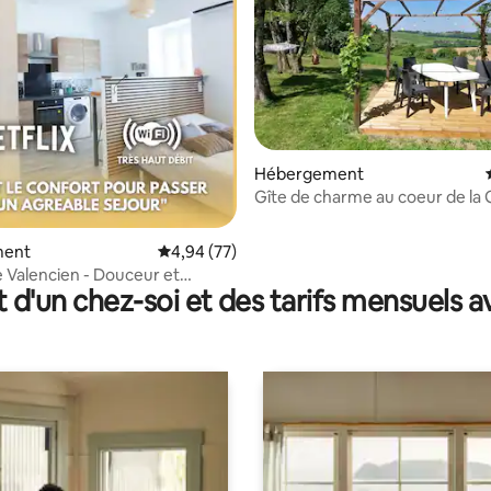
 sur la base de 11 commentaires : 5 sur 5
Hébergement
Gîte de charme au coeur de la
ment
Évaluation moyenne sur la base de 77 commen
4,94 (77)
 Valencien - Douceur et
t d'un chez-soi et des tarifs mensuels 