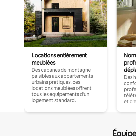
Locations entièrement
Noma
meublées
prof
dépl
Des cabanes de montagne
paisibles aux appartements
Des 
urbains pratiques, ces
confo
locations meublées offrent
profe
tous les équipements d'un
télét
logement standard.
et d'
Équipe