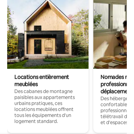
Locations entièrement
Nomades num
meublées
professionnel
déplacement
Des cabanes de montagne
paisibles aux appartements
Des hébergem
urbains pratiques, ces
confortables p
locations meublées offrent
professionnels
tous les équipements d'un
télétravail dis
logement standard.
et d'espaces de