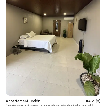
Appartement ⋅ Belén
Évaluation m
4,75 (8)
Studio meublé dans un complexe résidentiel exclusif |