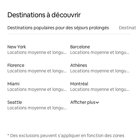
Destinations à découvrir
Destinations populaires pour des séjours prolongés
Destinati
New York
Barcelone
Locations moyenne et longue durée
Locations moyenne et longue durée
Florence
Athènes
Locations moyenne et longue durée
Locations moyenne et longue durée
Miami
Montréal
Locations moyenne et longue durée
Locations moyenne et longue durée
Seattle
Afficher plus
Locations moyenne et longue durée
* Des exclusions peuvent s'appliquer en fonction des zones