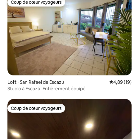
Coup de cœur voyageurs
Coup de cœur voyageurs
Loft ⋅ San Rafael de Escazú
Évaluation mo
4,89 (19)
Studio à Escazú. Entièrement équipé.
Coup de cœur voyageurs
Coup de cœur voyageurs