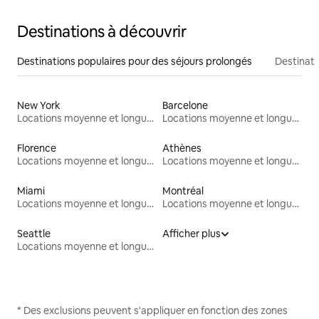
Destinations à découvrir
Destinations populaires pour des séjours prolongés
Destinati
New York
Barcelone
Locations moyenne et longue durée
Locations moyenne et longue durée
Florence
Athènes
Locations moyenne et longue durée
Locations moyenne et longue durée
Miami
Montréal
Locations moyenne et longue durée
Locations moyenne et longue durée
Seattle
Afficher plus
Locations moyenne et longue durée
* Des exclusions peuvent s'appliquer en fonction des zones