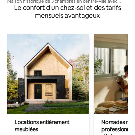
Maison historique de 3 chambres en centre-ville avec
Le confort d'un chez-soi et des tarifs
véranda + billard
mensuels avantageux
Locations entièrement
Nomades num
meublées
professionnel