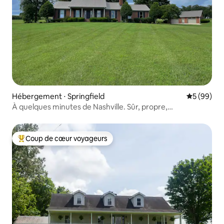
Hébergement ⋅ Springfield
Évaluation
5 (99)
À quelques minutes de Nashville. Sûr, propre,
confortable !
Coup de cœur voyageurs
Coups de cœur voyageurs les plus appréciés