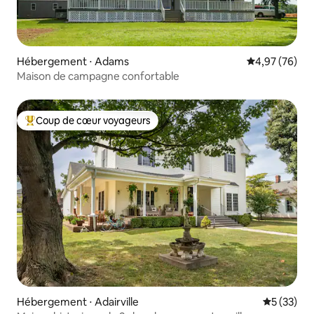
Hébergement ⋅ Adams
Évaluation mo
4,97 (76)
Maison de campagne confortable
Coup de cœur voyageurs
Coups de cœur voyageurs les plus appréciés
Hébergement ⋅ Adairville
Évaluation
5 (33)