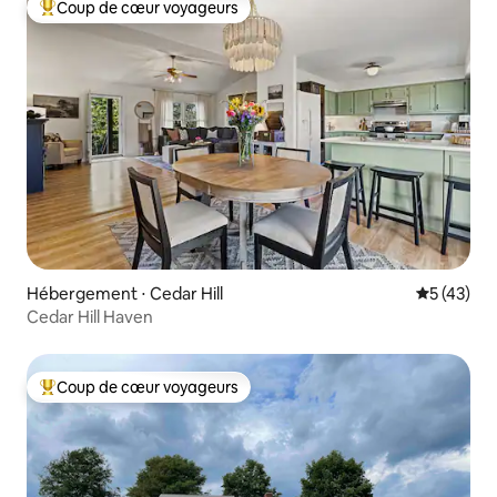
Coup de cœur voyageurs
Coups de cœur voyageurs les plus appréciés
Hébergement ⋅ Cedar Hill
Évaluation
5 (43)
Cedar Hill Haven
Coup de cœur voyageurs
Coups de cœur voyageurs les plus appréciés