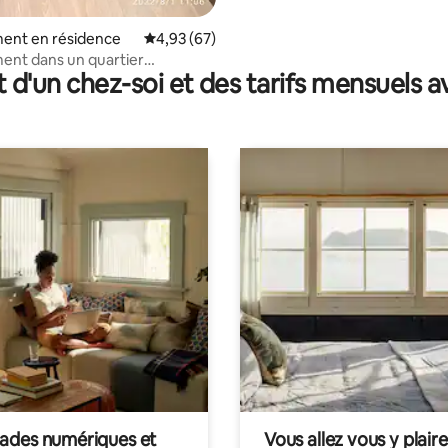
ent en résidence
Évaluation moyenne sur la base de 67 commen
4,93 (67)
ent dans un quartier
t d'un chez-soi et des tarifs mensuels 
l
des numériques et
Vous allez vous y plaire