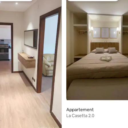
la base de 323 commentaires : 4,82 sur 5
Appartement
La Casetta 2.0