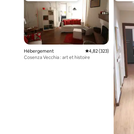
Hébergement
Évaluation moyenne sur 
4,82 (323)
Cosenza Vecchia : art et histoire