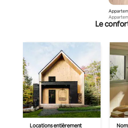
Appartem
Appartem
Le confor
résidentie
Locations entièrement
Noma