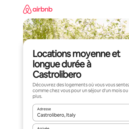
Aller
directement
au
contenu
Locations moyenne et
longue durée à
Castrolibero
Découvrez des logements où vous vous sente
comme chez vous pour un séjour d'un mois ou
plus.
Adresse
Lorsque les résultats s'affichent, utilisez les flèc
Arrivée