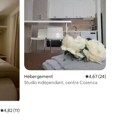
Hébergement
Évaluation moyenne su
4,67 (24)
Studio indépendant, centre Cosenza
Évaluation moyenne sur la base de 11 commentaires : 4,82 sur 5
4,82 (11)