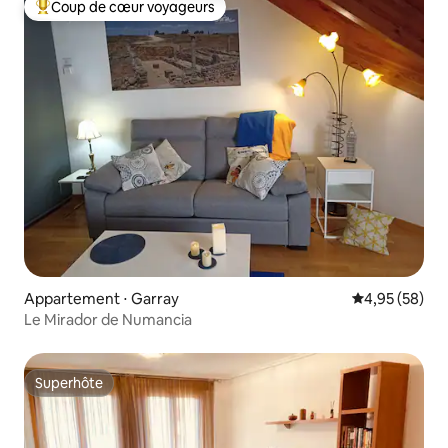
Coup de cœur voyageurs
Coups de cœur voyageurs les plus appréciés
Appartement ⋅ Garray
Évaluation mo
4,95 (58)
Le Mirador de Numancia
Superhôte
Superhôte