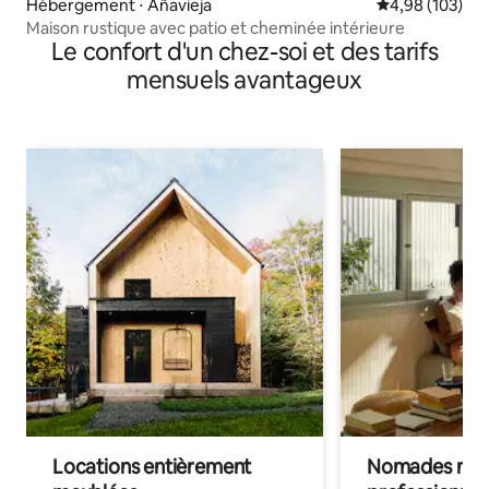
Hébergement ⋅ Añavieja
Évaluation moy
4,98 (103)
Maison rustique avec patio et cheminée intérieure
Le confort d'un chez-soi et des tarifs
mensuels avantageux
Locations entièrement
Nomades num