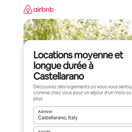
Aller
directement
au
contenu
Locations moyenne et
longue durée à
Castellarano
Découvrez des logements où vous vous sente
comme chez vous pour un séjour d'un mois ou
plus.
Adresse
Lorsque les résultats s'affichent, utilisez les flèc
Arrivée