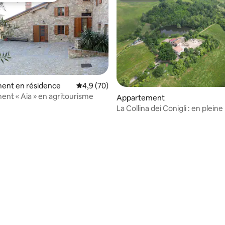
ent en résidence
Évaluation moyenne sur la base de 70 comm
4,9 (70)
nt « Aia » en agritourisme
r la base de 68 commentaires : 4,9 sur 5
Appartement
La Collina dei Conigli : en plein