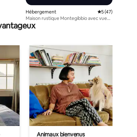
Hébergement
Évaluation moyenne
5 (47)
Maison rustique Montegibbio avec vue
avantageux
sur le château
Animaux bienvenus