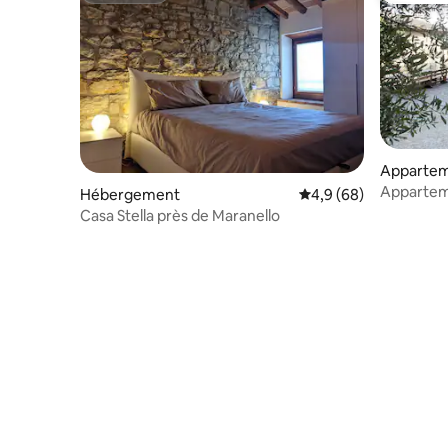
Appartem
Apparteme
Hébergement
Évaluation moyenne su
4,9 (68)
Casa Stella près de Maranello