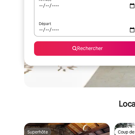
Départ
Rechercher
Loca
Superhôte
Coup de
Superhôte
Coup de