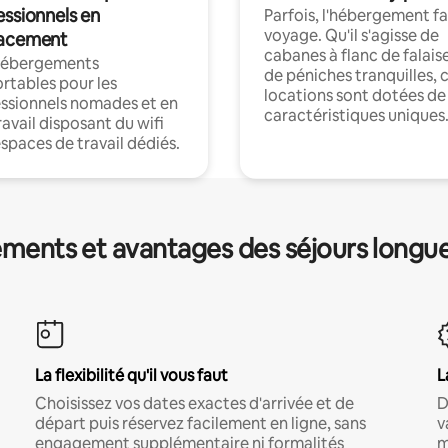
essionnels en
Parfois, l'hébergement fai
voyage. Qu'il s'agisse de
acement
cabanes à flanc de falais
hébergements
de péniches tranquilles, 
rtables pour les
locations sont dotées de
ssionnels nomades et en
caractéristiques uniques
ravail disposant du wifi
espaces de travail dédiés.
ments et avantages des séjours longu
La flexibilité qu'il vous faut
L
Choisissez vos dates exactes d'arrivée et de
D
départ puis réservez facilement en ligne, sans
v
engagement supplémentaire ni formalités
m