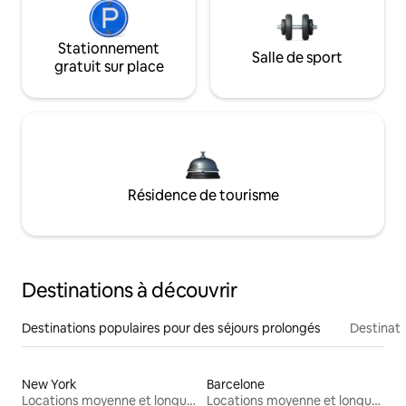
Stationnement
Salle de sport
gratuit sur place
Résidence de tourisme
Destinations à découvrir
Destinations populaires pour des séjours prolongés
Destinati
New York
Barcelone
Locations moyenne et longue durée
Locations moyenne et longue durée