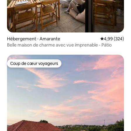
Hébergement ⋅ Amarante
Évaluation moy
4,99 (324)
Belle maison de charme avec vue imprenable - Pátio
Coup de cœur voyageurs
Coup de cœur voyageurs