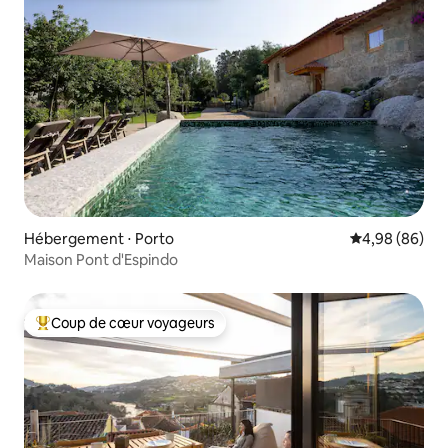
Hébergement ⋅ Porto
Évaluation mo
4,98 (86)
Maison Pont d'Espindo
Coup de cœur voyageurs
Coups de cœur voyageurs les plus appréciés